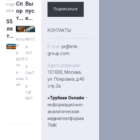
Сп
Вы
РУБР
Подписаться
ор
пус
ИКА
тив
к
55
ны
№3
ле
КОНТАКТЫ
й
5(1
т
да
83)
#ВТЗ
#спо
ВТ
рт
йд
E-mail:
pr@tmk-
#
З:
же
group.com
ПНТ
#
фи
З
футб
ст
ль
Адрес редакции:
ол
#
с
м
101000, Москва,
СинТ
#
ТМ
об
ул. Покровка, д.40
З
хокк
К:
ей
ист
стр.2а
#
29
ор
ТАГ
ию
«Трубник Онлайн
–
МЕТ
ии
ня
информационно-
лег
аналитическая
ен
медиаплатформа
да
ТМК
рн
ого