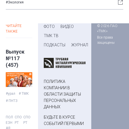
#Экология
ЧИТАЙТЕ
© 2026 ПАО
ФОТО
ВИДЕО
«ТМК»
ТАКЖЕ
ТМК ТВ
Все права
защищены
ПОДКАСТЫ
ЖУРНАЛ
Выпуск
№117
(457)
ПОЛИТИКА
КОМПАНИИ В
#урал
# ТМК
ОБЛАСТИ ЗАЩИТЫ
ПЕРСОНАЛЬНЫХ
# ПНТЗ
ДАННЫХ
БУДЬТЕ В КУРСЕ
ПОЛ
СПО
СПО
ЕЗН
РТ
РТ
СОБЫТИЙ ПЕРВЫМИ
АЯ