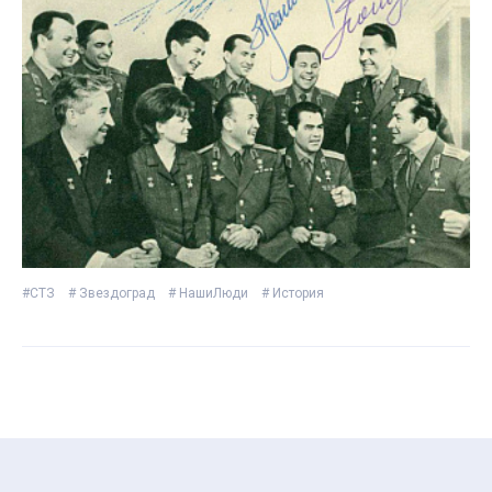
#СТЗ
# Звездоград
# НашиЛюди
# История