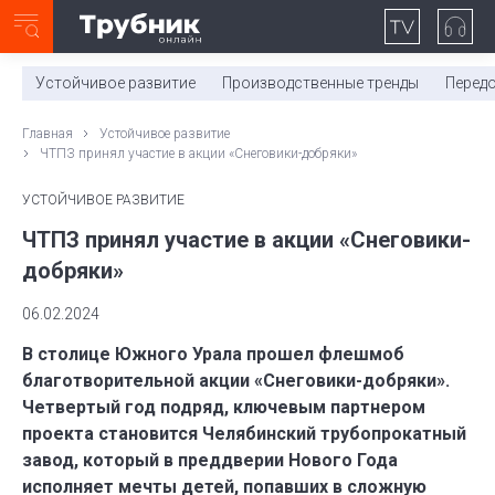
Неделя с ТМК. Выпуск №27 (225)
0:00
/
11:03
Устойчивое развитие
Производственные тренды
Перед
Главная
Устойчивое развитие
ЧТПЗ принял участие в акции «Снеговики-добряки»
УСТОЙЧИВОЕ РАЗВИТИЕ
ЧТПЗ принял участие в акции «Снеговики-
добряки»
06.02.2024
В столице Южного Урала прошел флешмоб
благотворительной акции «Снеговики-добряки».
Четвертый год подряд, ключевым партнером
проекта становится Челябинский трубопрокатный
завод, который в преддверии Нового Года
исполняет мечты детей, попавших в сложную