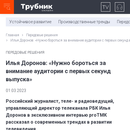
Неделя с ТМК. Выпуск №27 (225)
0:00
/
11:03
Устойчивое развитие
Производственные тренды
Перед
Главная
Передовые решения
Илья Доронов: «Нужно бороться за внимание аудитории с первых секунд 
ПЕРЕДОВЫЕ РЕШЕНИЯ
Илья Доронов: «Нужно бороться за
внимание аудитории с первых секунд
выпуска»
01.03.2023
Российский журналист, теле- и радиоведущий,
управляющий директор телеканала РБК Илья
Доронов в эксклюзивном интервью proТМК
рассказал о современных трендах в развитии
телевидения.