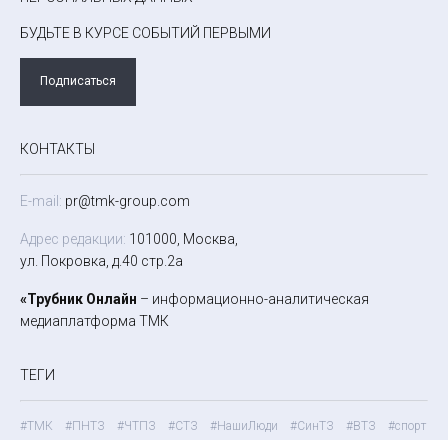
БУДЬТЕ В КУРСЕ СОБЫТИЙ ПЕРВЫМИ
Подписаться
КОНТАКТЫ
E-mail:
pr@tmk-group.com
Адрес редакции:
101000, Москва,
ул. Покровка, д.40 стр.2а
«Трубник Онлайн
– информационно-аналитическая
медиаплатформа ТМК
ТЕГИ
#ТМК
#ПНТЗ
#ЧТПЗ
#СТЗ
#НашиЛюди
#СинТЗ
#ВТЗ
#спорт