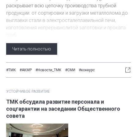
раскрывает всю цепочку производства трубной
продукции: от сортировки и загрузки металлолома до
выплавки стали в электросталеплавильной печи,
изготовления непрерывнолитой заготовки и проката
труб.
Читать полностью
#ТМК
#АКМР
#Новости_ТМК
#СМИ
#конкурс
УСТОЙЧИВОЕ РАЗВИТИЕ
ТМК обсудила развитие персонала и
соцгарантии на заседании Общественного
совета