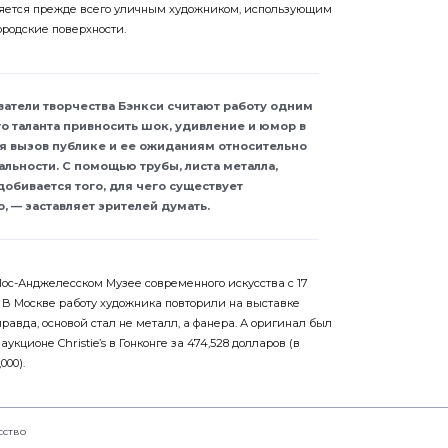
вляется прежде всего уличным художником, использующим
городские поверхности.
атели творчества Бэнкси считают работу одним
о таланта привносить шок, удивление и юмор в
я вызов публике и ее ожиданиям относительно
альности. С помощью трубы, листа металла,
добивается того, для чего существует
, — заставляет зрителей думать.
Лос-Анджелесском Музее современного искусства с 17
а. В Москве работу художника повторили на выставке
правда, основой стал не металл, а фанера. А оригинал был
аукционе Christie’s в Гонконге за 474,528 долларов (в
000).
сство