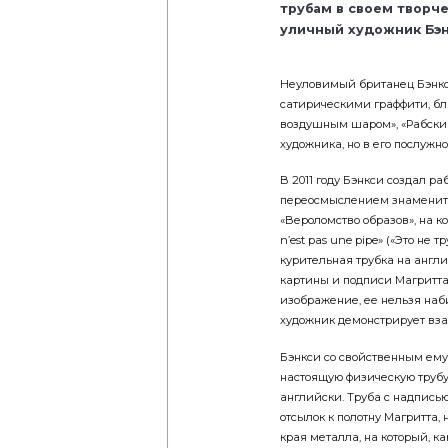
трубам в своем творч
уличный художник Бэн
Неуловимый британец Бэнкс
сатирическими граффити, бла
воздушным шаром», «Рабский
художника, но в его послужн
В 2011 году Бэнкси создал раб
переосмыслением знаменито
«Вероломство образов», на к
n’est pas une pipe» («Это не
курительная трубка на англ
картины и подписи Магритта 
изображение, ее нельзя набит
художник демонстрирует вз
Бэнкси со свойственным ему
настоящую физическую трубу 
английски. Труба с надпись
отсылок к полотну Магритта,
края металла, на который, ка