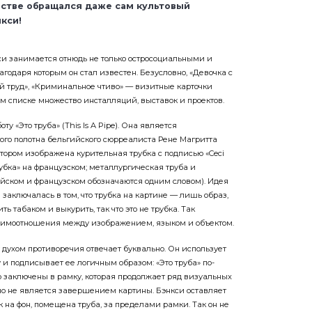
естве обращался даже сам культовый
кси!
и занимается отнюдь не только остросоциальными и
годаря которым он стал известен. Безусловно, «Девочка с
 труд», «Криминальное чтиво» — визитные карточки
ом списке множество инсталляций, выставок и проектов.
оту «Это труба» (This Is A Pipe). Она является
го полотна бельгийского сюрреалиста Рене Магритта
отором изображена курительная трубка с подписью «Ceci
 трубка» на французском; металлургическая труба и
ийском и французском обозначаются одним словом). Идея
заключалась в том, что трубка на картине — лишь образ,
ь табаком и выкурить, так что это не трубка. Так
аимоотношения между изображением, языком и объектом.
 духом противоречия отвечает буквально. Он использует
и подписывает ее логичным образом: «Это труба» по-
ю заключены в рамку, которая продолжает ряд визуальных
 но не является завершением картины. Бэнкси оставляет
к на фон, помещена труба, за пределами рамки. Так он не