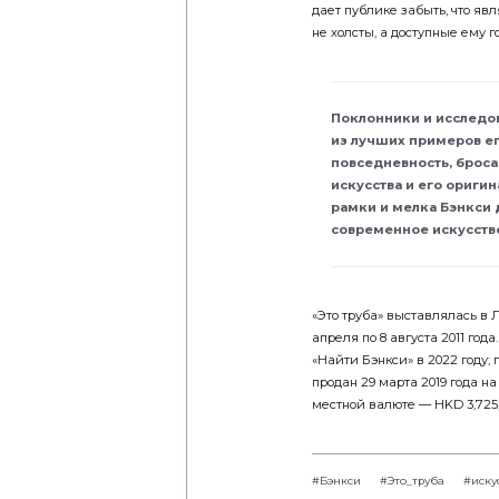
дает публике забыть, что я
не холсты, а доступные ему 
Поклонники и исследов
из лучших примеров ег
повседневность, броса
искусства и его оригин
рамки и мелка Бэнкси 
современное искусство
«Это труба» выставлялась в 
апреля по 8 августа 2011 год
«Найти Бэнкси» в 2022 году; 
продан 29 марта 2019 года на 
местной валюте — HKD 3,725,
#Бэнкси
#Это_труба
#иску