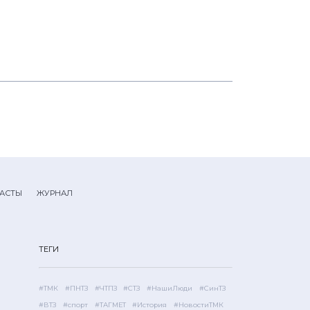
АСТЫ
ЖУРНАЛ
ТЕГИ
#ТМК
#ПНТЗ
#ЧТПЗ
#СТЗ
#НашиЛюди
#СинТЗ
#ВТЗ
#спорт
#ТАГМЕТ
#История
#НовостиТМК