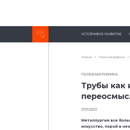
Неделя с ТМК. Выпуск №27 (225)
УСТОЙЧИВОЕ РАЗВИТИЕ
0:00
/
11:03
Главная
Полезная рубрика
ПОЛЕЗНАЯ РУБРИКА
Трубы как 
переосмыс
27.01.2023
Металлургия все боль
искусство, порой в н