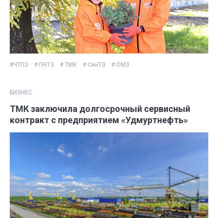
#ЧТПЗ
# ПНТЗ
# ТМК
# СинТЗ
# ОМЗ
БИЗНЕС
ТМК заключила долгосрочный сервисный
контракт с предприятием «Удмуртнефть»