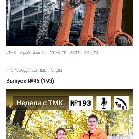
#ТМК
# роботизация
# ТМК_ТР
# СТЗ
# СинТЗ
ПРОИЗВОДСТВЕННЫЕ ТРЕНДЫ
Выпуск №45 (193)