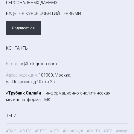
ПЕРСОНАЛЬНЫХ ДАННЫХ
БУДЬТЕ В КУРСЕ СОБЫТИЙ ПЕРВЫМИ
Подписаться
КОНТАКТЫ
E-mail:
pr@tmk-group.com
Адрес редакции:
101000, Москва,
ул. Покровка, д.40 стр.2а
«Трубник Онлайн
– информационно-аналитическая
медиаплатформа ТМК
ТЕГИ
#ТМК
#ПНТЗ
#ЧТПЗ
#СТЗ
#НашиЛюди
#СинТЗ
#ВТЗ
#спорт