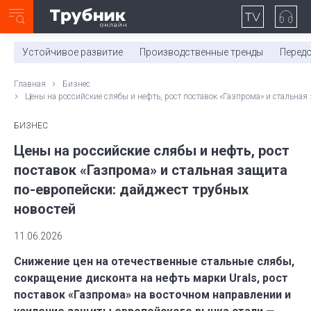
Неделя с ТМК. Выпуск №27 (225)
0:00
/
11:03
Устойчивое развитие
Производственные тренды
Перед
Главная
Бизнес
Цены на российские слябы и нефть, рост поставок «Газпрома» и стальная
БИЗНЕС
Цены на российские слябы и нефть, рост
поставок «Газпрома» и стальная защита
по-европейски: дайджест трубных
новостей
11.06.2026
Снижение цен на отечественные стальные слябы,
сокращение дисконта на нефть марки Urals, рост
поставок «Газпрома» на восточном направлении и