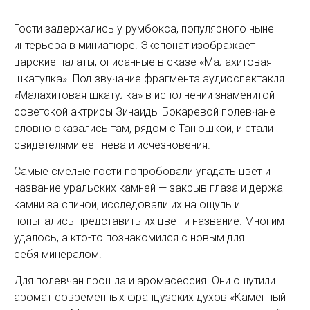
Гости задержались у румбокса, по­пулярного ныне
интерьера в миниатюре. Экспонат изображает
царские палаты, описанные в сказе «Малахитовая
шкатулка». Под звучание фрагмента аудиоспектакля
«Малахитовая шкатулка» в исполнении знаменитой
советской актрисы Зинаиды Бокаревой полевчане
словно оказались там, рядом с Танюшкой, и стали
свидетелями ее гнева и исчезновения.
Самые смелые гости попробовали угадать цвет и
название уральских камней — закрыв глаза и держа
камни за спиной, исследовали их на ощупь и
попытались представить их цвет и название. Многим
удалось, а кто-то познакомился с новым для
себя минералом.
Для полевчан прошла и аромасессия. Они ощутили
аромат современных французских духов «Каменный