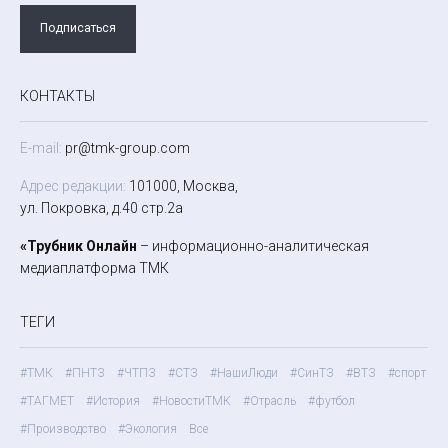
Подписаться
КОНТАКТЫ
E-mail:
pr@tmk-group.com
Адрес редакции:
101000, Москва,
ул. Покровка, д.40 стр.2а
«Трубник Онлайн
– информационно-аналитическая
медиаплатформа ТМК
ТЕГИ
#ТМК
#ПНТЗ
#ЧТПЗ
#СТЗ
#НашиЛюди
#СинТЗ
#ВТЗ
#спорт
#ТАГМЕТ
#История
#НовостиТМК
#Отрасль
#футбол
#Производство
#Экология
Все