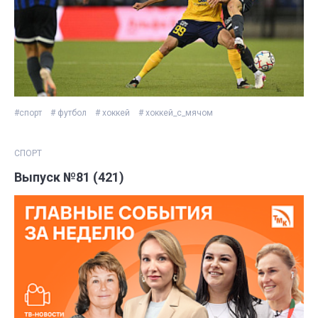
#спорт
# футбол
# хоккей
# хоккей_с_мячом
СПОРТ
Выпуск №81 (421)