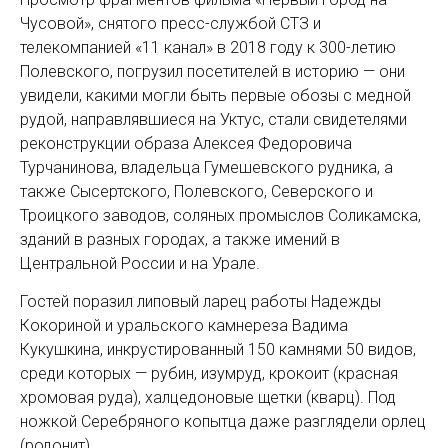
Чусовой», снятого пресс-службой СТЗ и
телекомпанией «11 канал» в 2018 году к 300-летию
Полевского, погрузил посетителей в историю — они
увидели, какими мог­ли быть первые обозы с ­медной
рудой, направлявшиеся на ­Уктус, стали свидетелями
реконструкции образа Алексея Федоровича
Турчанинова, владельца Гумешевского рудника, а
также Сысертского, Полевского, ­Северского и
Троицкого заводов, соляных промыслов Соликамска,
зданий в разных городах, а также имений в
Центральной России и на Урале.
Гостей поразил липовый ларец работы Надежды
Кокориной и уральского камнереза Вадима
Кукушкина, инкрустированный 150 камнями 50 видов,
среди которых — рубин, изумруд, крокоит (красная
хромовая руда), халцедоновые щетки (кварц). Под
ножкой Серебряного копытца даже разглядели орлец
(родонит).