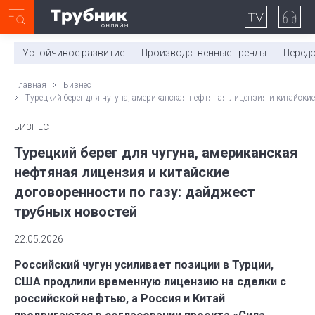
Неделя с ТМК. Выпуск №27 (225)
0:00
/
11:03
Устойчивое развитие
Производственные тренды
Перед
Главная
Бизнес
Турецкий берег для чугуна, американская нефтяная лицензия и китайские
БИЗНЕС
Турецкий берег для чугуна, американская
нефтяная лицензия и китайские
договоренности по газу: дайджест
трубных новостей
22.05.2026
Российский чугун усиливает позиции в Турции,
США продлили временную лицензию на сделки с
российской нефтью, а Россия и Китай