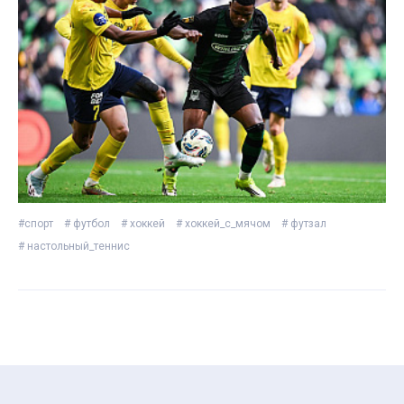
#спорт
# футбол
# хоккей
# хоккей_с_мячом
# футзал
# настольный_теннис