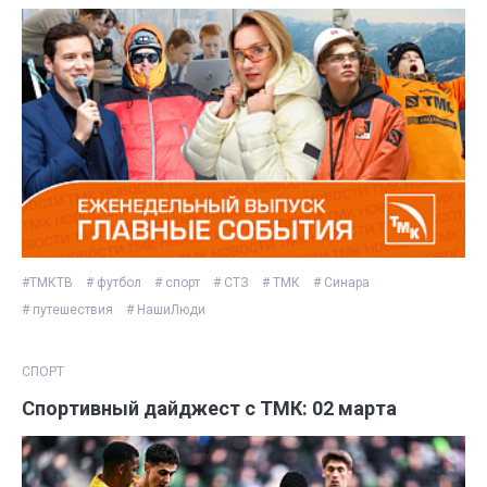
#ТМКТВ
# футбол
# спорт
# СТЗ
# ТМК
# Синара
# путешествия
# НашиЛюди
СПОРТ
Спортивный дайджест с ТМК: 02 марта