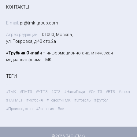
КОНТАКТЫ
E-mail:
pr@tmk-group.com
Адрес редакции:
101000, Москва,
ул. Покровка, д.40 стр.2а
«Трубник Онлайн
– информационно-аналитическая
медиаплатформа ТМК
ТЕГИ
#ТМК
#ПНТЗ
#ЧТПЗ
#СТЗ
#НашиЛюди
#СинТЗ
#ВТЗ
#спорт
#ТАГМЕТ
#История
#НовостиТМК
#Отрасль
#футбол
#Производство
#Экология
Все
© 2026 ПАО «ТМК»