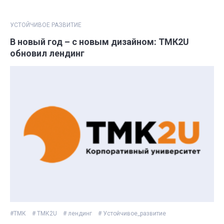
УСТОЙЧИВОЕ РАЗВИТИЕ
В новый год – с новым дизайном: ТМК2U
обновил лендинг
#ТМК
# ТМК2U
# лендинг
# Устойчивое_развитие