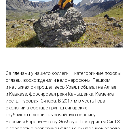
За плечами у нашего коллеги — категорийные походы,
сплавы, восхождения и веломарофоны. Пешком
и на лыжах он прошел весь Урал, побывал на Алтае
и Кавказе, форсировал реки Камышенка, Каменка,
Исеть, Чусовая, Синара. В 2017-м в честь Года
экологии в составе группы синарских
трубников покорил высочайшую вершину
России и Европы — гору Эльбрус. Там туристы СинТЗ
с гордостью развернули флаги с символикой завода