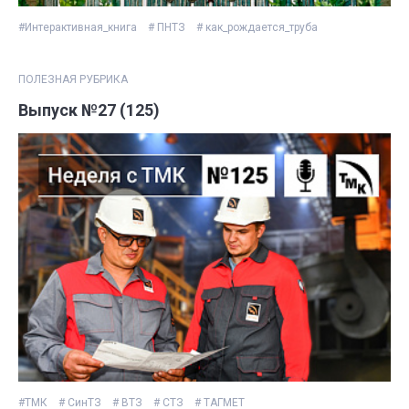
#Интерактивная_книга
# ПНТЗ
# как_рождается_труба
ПОЛЕЗНАЯ РУБРИКА
Выпуск №27 (125)
#ТМК
# СинТЗ
# ВТЗ
# СТЗ
# ТАГМЕТ