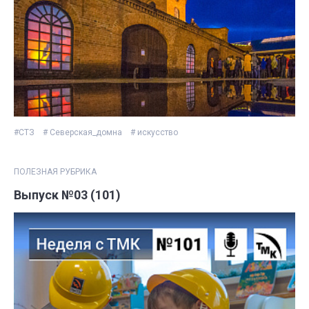
#СТЗ
# Северская_домна
# искусство
ПОЛЕЗНАЯ РУБРИКА
Выпуск №03 (101)