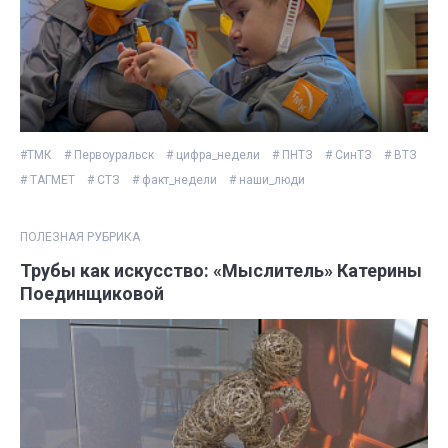
#ТМК
# Первоуральск
# цифра_недели
# ПНТЗ
# СинТЗ
# ВТЗ
# ТАГМЕТ
# СТЗ
# факт_недели
# наши_люди
ПОЛЕЗНАЯ РУБРИКА
Трубы как искусство: «Мыслитель» Катерины
Поединщиковой