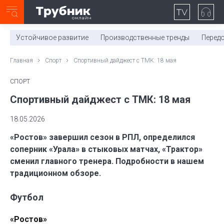
Неделя с ТМК. Выпуск №27 (225)
0:00
/
11:03
Устойчивое развитие
Производственные тренды
Перед
Главная
Спорт
Спортивный дайджест с ТМК: 18 мая
СПОРТ
Спортивный дайджест с ТМК: 18 мая
18.05.2026
«Ростов» завершил сезон в РПЛ, определился
соперник «Урала» в стыковых матчах, «Трактор»
сменил главного тренера. Подробности в нашем
традиционном обзоре.
Футбол
«Ростов»