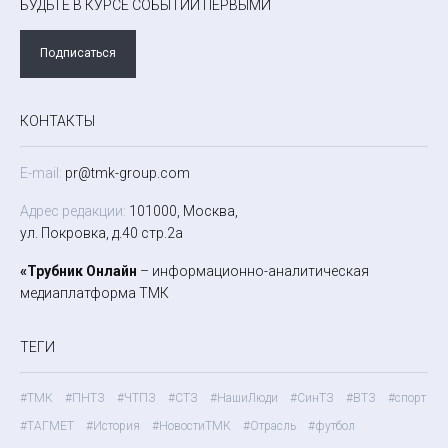
БУДЬТЕ В КУРСЕ СОБЫТИЙ ПЕРВЫМИ
Подписаться
КОНТАКТЫ
E-mail:
pr@tmk-group.com
Адрес редакции:
101000, Москва,
ул. Покровка, д.40 стр.2а
«Трубник Онлайн
– информационно-аналитическая
медиаплатформа ТМК
ТЕГИ
#ТМК
#ПНТЗ
#ЧТПЗ
#СТЗ
#НашиЛюди
#СинТЗ
#ВТЗ
#спорт
#ТАГМЕТ
#История
#НовостиТМК
#Отрасль
#футбол