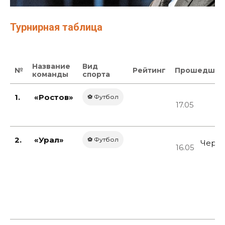
Турнирная таблица
Название
Вид
№
Рейтинг
Прошедшие
команды
спорта
1.
«Ростов»
⚽ Футбол
Р
17.05
2.
«Урал»
⚽ Футбол
Черн
16.05