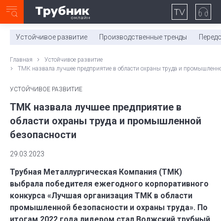
Неделя с ТМК. Выпуск №27 (225)
0:00
/
11:03
Устойчивое развитие
Производственные тренды
Перед
Главная
Устойчивое развитие
ТМК назвала лучшее предприятие в области охраны труда и промышленн
УСТОЙЧИВОЕ РАЗВИТИЕ
ТМК назвала лучшее предприятие в
области охраны труда и промышленной
безопасности
29.03.2023
Трубная Металлургическая Компания (ТМК)
выбрала победителя ежегодного корпоративного
конкурса «Лучшая организация ТМК в области
промышленной безопасности и охраны труда». По
итогам 2022 года лидером стал Волжский трубный