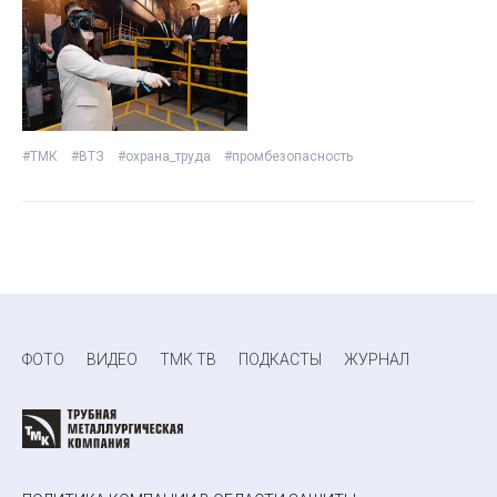
#ТМК
#ВТЗ
#охрана_труда
#промбезопасность
ФОТО
ВИДЕО
ТМК ТВ
ПОДКАСТЫ
ЖУРНАЛ