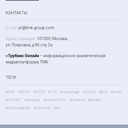
КОНТАКТЫ
E-mail:
pr@tmk-group.com
Адрес редакции:
101000, Москва,
ул. Покровка, д.40 стр.2а
«Трубник Онлайн
– информационно-аналитическая
медиаплатформа ТМК
ТЕГИ
#ТМК
#ПНТЗ
#ЧТПЗ
#СТЗ
#НашиЛюди
#СинТЗ
#ВТЗ
#спорт
#ТАГМЕТ
#История
#НовостиТМК
#Отрасль
#футбол
#Производство
#Экология
Все