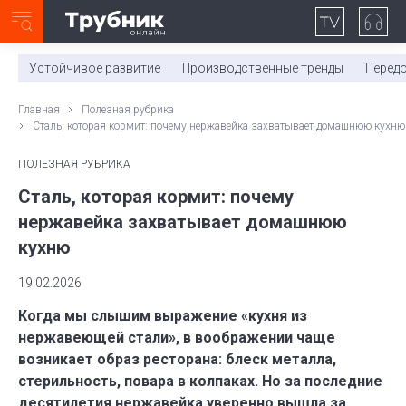
Неделя с ТМК. Выпуск №27 (225)
0:00
/
11:03
Устойчивое развитие
Производственные тренды
Перед
Главная
Полезная рубрика
Сталь, которая кормит: почему нержавейка захватывает домашнюю кухню
ПОЛЕЗНАЯ РУБРИКА
Сталь, которая кормит: почему
нержавейка захватывает домашнюю
кухню
19.02.2026
Когда мы слышим выражение «кухня из
нержавеющей стали», в воображении чаще
возникает образ ресторана: блеск металла,
стерильность, повара в колпаках. Но за последние
десятилетия нержавейка уверенно вышла за