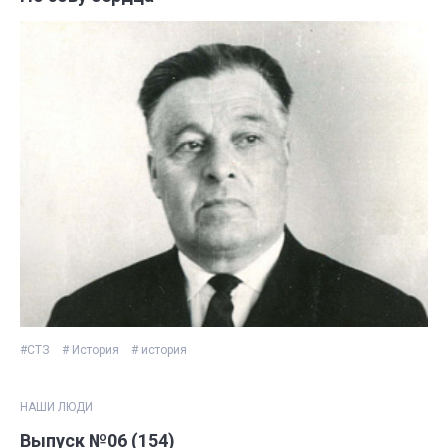
#СТЗ
# История
# история
НАШИ ЛЮДИ
Выпуск №06 (154)