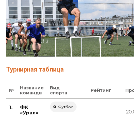
Турнирная таблица
Название
Вид
№
Рейтинг
Прош
команды
спорта
1.
ФК
⚽ Футбол️
20.07
«Урал»