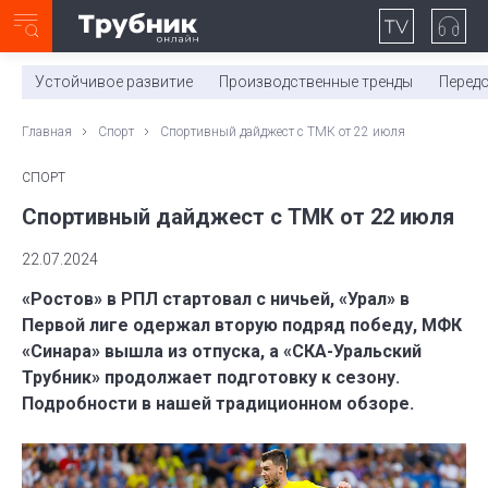
Неделя с ТМК. Выпуск №27 (225)
0:00
/
11:03
Устойчивое развитие
Производственные тренды
Перед
Главная
Спорт
Спортивный дайджест с ТМК от 22 июля
СПОРТ
Спортивный дайджест с ТМК от 22 июля
22.07.2024
«Ростов» в РПЛ стартовал с ничьей, «Урал» в
Первой лиге одержал вторую подряд победу, МФК
«Синара» вышла из отпуска, а «СКА-Уральский
Трубник» продолжает подготовку к сезону.
Подробности в нашей традиционном обзоре.