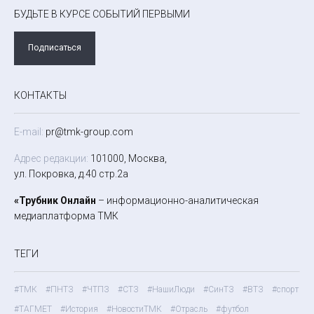
БУДЬТЕ В КУРСЕ СОБЫТИЙ ПЕРВЫМИ
Подписаться
КОНТАКТЫ
E-mail:
pr@tmk-group.com
Адрес редакции:
101000, Москва,
ул. Покровка, д.40 стр.2а
«Трубник Онлайн
– информационно-аналитическая
медиаплатформа ТМК
ТЕГИ
#ТМК
#ПНТЗ
#ЧТПЗ
#СТЗ
#НашиЛюди
#СинТЗ
#ВТЗ
#спорт
#ТАГМЕТ
#История
#НовостиТМК
#Отрасль
#футбол