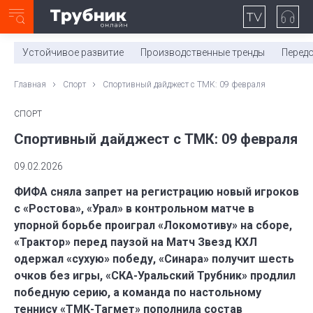
Неделя с ТМК. Выпуск №27 (225)
0:00
/
11:03
Устойчивое развитие
Производственные тренды
Перед
Главная
Спорт
Спортивный дайджест с ТМК: 09 февраля
СПОРТ
Спортивный дайджест с ТМК: 09 февраля
09.02.2026
ФИФА сняла запрет на регистрацию новый игроков
с «Ростова», «Урал» в контрольном матче в
упорной борьбе проиграл «Локомотиву» на сборе,
«Трактор» перед паузой на Матч Звезд КХЛ
одержал «сухую» победу, «Синара» получит шесть
очков без игры, «СКА-Уральский Трубник» продлил
победную серию, а команда по настольному
теннису «ТМК-Тагмет» пополнила состав