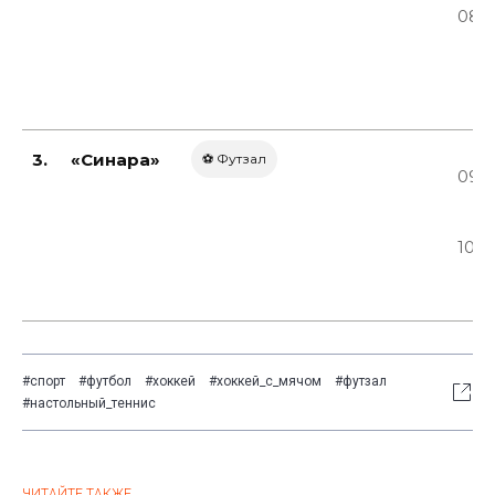
08.0
3.
«Синара»
⚽ Футзал
09.0
10.0
#спорт
#футбол
#хоккей
#хоккей_с_мячом
#футзал
#настольный_теннис
ЧИТАЙТЕ ТАКЖЕ