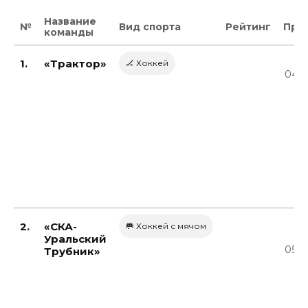
Название
№
Вид спорта
Рейтинг
Про
команды
1.
«Трактор»
🏒 Хоккей
04.0
2.
«СКА-
🥅 Хоккей с мячом
Уральский
05.0
Трубник»