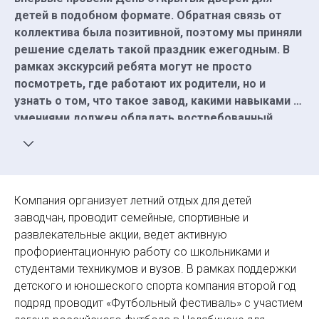
детей в подобном формате. Обратная связь от
коллектива была позитивной, поэтому мы приняли
решение сделать такой праздник ежегодным. В
рамках экскурсий ребята могут не просто
посмотреть, где работают их родители, но и
узнать о том, что такое завод, какими навыками и
умениями должен обладать востребованный
металлург. Подобные инициативы — часть ранней
профориентации подрастающего поколения,
которая повышает престиж рабочих профессий
среди молодежи.»
Компания организует летний отдых для детей
заводчан, проводит семейные, спортивные и
развлекательные акции, ведет активную
профориентационную работу со школьниками и
студентами техникумов и вузов. В рамках поддержки
детского и юношеского спорта компания второй год
подряд проводит «Футбольный фестиваль» с участием