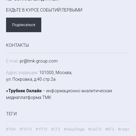
БУДЬТЕ В КУРСЕ СОБЫТИЙ ПЕРВЫМИ
Подписаться
КОНТАКТЫ
E-mail:
pr@tmk-group.com
Адрес редакции:
101000, Москва,
ул. Покровка, д.40 стр.2а
«Трубник Онлайн
– информационно-аналитическая
медиаплатформа ТМК
ТЕГИ
#ТМК
#ПНТЗ
#ЧТПЗ
#СТЗ
#НашиЛюди
#СинТЗ
#ВТЗ
#спорт