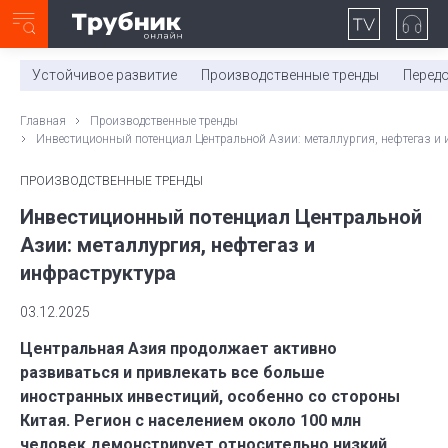
Неделя с ТМК. Выпуск №27 (225)
0:00
/
11:03
Устойчивое развитие
Производственные тренды
Перед
Главная
Производственные тренды
Инвестиционный потенциал Центральной Азии: металлургия, нефтегаз и
ПРОИЗВОДСТВЕННЫЕ ТРЕНДЫ
Инвестиционный потенциал Центральной
Азии: металлургия, нефтегаз и
инфраструктура
03.12.2025
Центральная Азия продолжает активно
развиваться и привлекать все больше
иностранных инвестиций, особенно со стороны
Китая. Регион с населением около 100 млн
человек демонстрирует относительно низкий