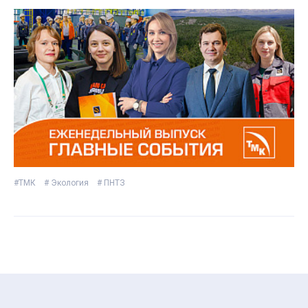
#ТМК
# Экология
# ПНТЗ