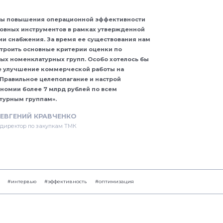
мы повышения операционной эффективности
новных инструментов в рамках утвержденной
и снабжения. За время ее существования нам
строить основные критерии оценки по
ых номенклатурных групп. Особо хотелось бы
е улучшение коммерческой работы на
Правильное целеполагание и настрой
номии более 7 млрд рублей по всем
турным группам».
ЕВГЕНИЙ КРАВЧЕНКО
директор по закупкам ТМК
#интервью
#эффективность
#оптимизация