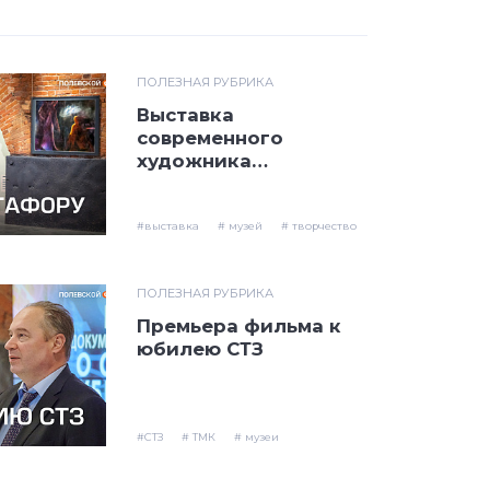
ПОЛЕЗНАЯ РУБРИКА
Выставка
современного
художника
открылась в
Северской домне
#выставка
# музей
# творчество
ПОЛЕЗНАЯ РУБРИКА
Премьера фильма к
юбилею СТЗ
#СТЗ
# ТМК
# музеи