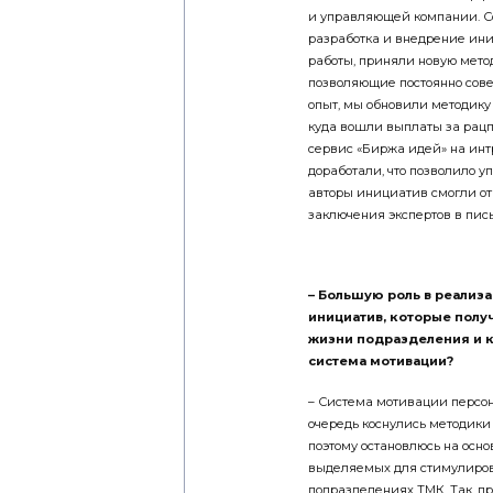
и управляющей компании. С
разработка и внедрение ини
работы, приняли новую мето
позволяющие постоянно сов
опыт, мы обновили методику
куда вошли выплаты за рацп
сервис «Биржа идей» на инт
доработали, что позволило у
авторы инициатив смогли от
заключения экспертов в пис
– Большую роль в реализ
инициатив, которые получ
жизни подразделения и к
система мотивации?
– Система мотивации персон
очередь коснулись методики
поэтому остановлюсь на осно
выделяемых для стимулиров
подразделениях ТМК. Так, п