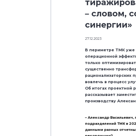
тиражиров
– словом, 
синергии»
27.12.2023
В периметре ТМК уже 
операционной эффекти
только оптимизироват
существенно трансфо
рационализаторских п
вовлечь в процесс ул
Об итогах проектной 
рассказывает замести
производству Алексан
– Александр Васильевич,
подразделений ТМК в 202
данными разных отчетных
рекордными?