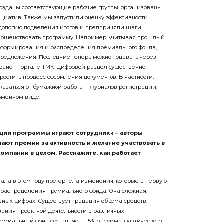
озданы соответствующие рабочие группы, организованы
циатив. Также мы запустили оценку эффективности
дологию подведения итогов и предприняли шаги,
ершенствовать программу. Например, учитывая прошлый
 формирования и распределения премиального фонда,
редложения. Последние теперь можно подавать через
ранет-портале ТМК. Цифровой раздел существенно
простить процесс оформления документов. В частности,
казаться от бумажной работы – журналов регистрации,
ьменном виде.
ации программы играют сотрудники – авторы
ают премии за активность и желание участвовать в
омпании в целом. Расскажите, как работает
ала в этом году претерпела изменения, которые в первую
 распределения премиального фонда. Она сложная,
вных цифрах. Существует градация объема средств,
ания проектной деятельности в различных
ремиальный фонд составляет 1–5% от суммы фактического