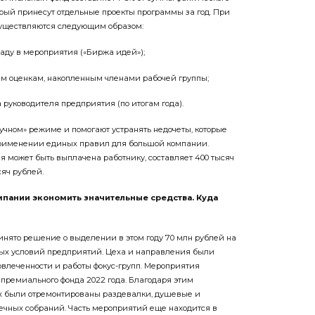
орый принесут отдельные проекты программы за год. При
существляются следующим образом:
ладу в мероприятия («Биржа идей»);
ым оценкам, накопленным членами рабочей группы;
 руководителя предприятия (по итогам года).
учном» режиме и помогают устранять недочеты, которые
рименении единых правил для большой компании.
я может быть выплачена работнику, составляет 400 тысяч
яч рублей.
пании экономить значительные средства. Куда
инято решение о выделении в этом году 70 млн рублей на
ых условий предприятий. Цеха и направления были
овлеченности и работы фокус-групп. Мероприятия
 премиального фонда 2022 года. Благодаря этим
ах были отремонтированы раздевалки, душевые и
чных собраний. Часть мероприятий еще находится в