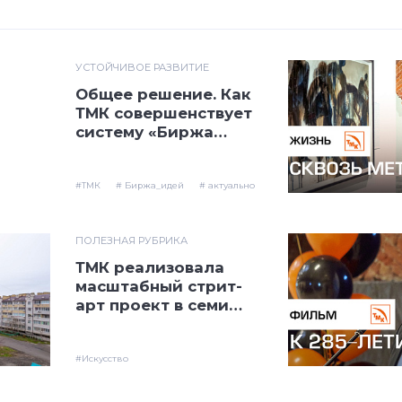
УСТОЙЧИВОЕ РАЗВИТИЕ
Общее решение. Как
ТМК совершенствует
систему «Биржа
идей»
#ТМК
# Биржа_идей
# актуально
ПОЛЕЗНАЯ РУБРИКА
ТМК реализовала
масштабный стрит-
арт проект в семи
городах России
#Искусство