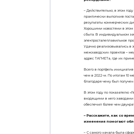
– Действительно, в этом го
практически выполнив поста
результаты коммерческих ди
Хорошими новостями в этом 
сбыта. В индивидуальном за
электросталеплавильное прои
Удачно реализовывались в э
межзаводских проектов – ме
адрес ТАГМЕТа, где их прим
Всего в портфель инициатив 
чем в 2022-м. По итогам 10 м
благодаря чему был получен 
В этом году по показателю 
входящими в него заводами
обеспечил более чем двукр
– Расскажите, как со вр
изменения помогают обл
– С самого начала была сфор