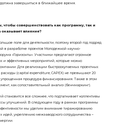
я должна завершиться в ближайшее время.
, чтобы совершенствовать как программу, так и
а оказывает влияние?
льшое поле для деятельности, поэтому второй год подряд
ой в разработке проектов Молодежной научно-
орума «Горизонты». Участники предлагают огромное
ых и эффективных мероприятий, которые можно
компании. Для реализации быстроокупаемых проектных
расходы (capital expenditure, CAPEX) не превышают 20
 упрощенная процедура финансирования. Также в этом
умент, как сопоставительный анализ (бенчмаркинг).
й становится все сложнее, что подталкивает коллективы
ссы улучшений. В следующем году в рамках программы
ффективности мы уделим внимание тиражированию
ых идей, укреплению межзаводского сотрудничества –
нергии.