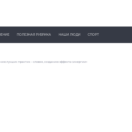
ЧЕНИЕ
ПОЛЕЗНАЯ РУБРИКА
НАШИ ЛЮДИ
СПОРТ
ию лучших практик – словом, созданию эффекта синергии»