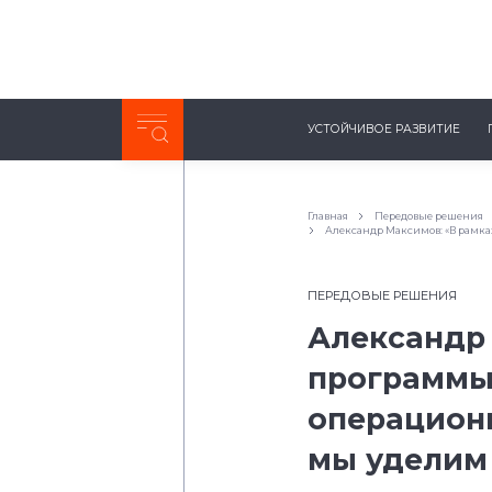
Неделя с ТМК. Выпуск №27 (225)
УСТОЙЧИВОЕ РАЗВИТИЕ
0:00
/
11:03
Главная
Передовые решения
Александр Максимов: «В рамк
ПЕРЕДОВЫЕ РЕШЕНИЯ
Александр 
программы
операцион
мы уделим