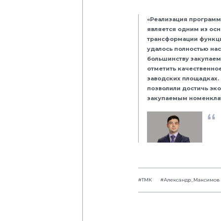
«Реализация програм
является одним из ос
трансформации функци
удалось полностью на
большинству закупаем
отметить качественно
заводских площадках. 
позволили достичь эко
закупаемым номенкла
#ТМК
#Александр_Максимов