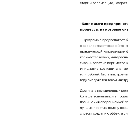
стадии реализации, котора
–Какие шаги предприняты
процессы, на которые он
– Программа предполагает бо
она является отправной точк
практической конференции ф
количество новых, интересн
тиражировать в периметре 
инициатив, где капитальные 
млн рублей, была выстроена
году внедряется такой инстр
Достигать поставленных целе
больше вовлекаться в проце
повышения операционной э
лучших практик, поиску нов
словом, созданию эффекта си