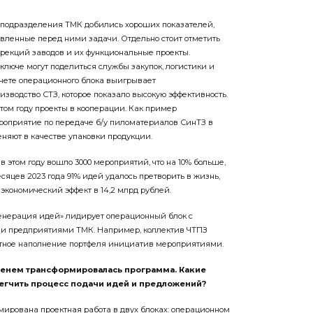
ду подразделения ТМК добились хороших показателей,
вленные перед ними задачи. Отдельно стоит отметить
рекций заводов и их функциональные проекты.
ключе могут поделиться службы закупок, логистики и
чете операционного блока выигрывает
зводство СТЗ, которое показало высокую эффективность.
том году проекты в кооперации. Как пример
роприятие по передаче б/у пиломатериалов СинТЗ в
еняют в качестве упаковки продукции.
в этом году вошло 3000 мероприятий, что на 10% больше,
есяцев 2023 года 91% идей удалось претворить в жизнь,
экономический эффект в 14,2 млрд рублей.
«Генерация идей» лидирует операционный блок с
 и предприятиями ТМК. Например, коллектив ЧТПЗ
атное наполнение портфеля инициатив мероприятиями.
еменем трансформировалась программа. Какие
егчить процесс подачи идей и предложений?
мирована проектная работа в двух блоках: операционном