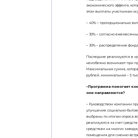
экономического эффекта, кот
этом выплаты участникам о
– 40% – пропорционально вк
– 30% – согласно ежемесячн
– 30% – распределение фонда
Последние реализуются в «р
неизбежно возникают при п
Максимальная сумма, котора
рублей, минимальная – 5 тыс
–Программа помогает ком
они направляются?
– Руководством компании пр
улучшение социально-бытов
выбраны по итогам опроса в
реализуются за счет средств
средствам на многих завод
помещения для сменно-встре