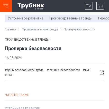
Неделя с ТМК. Выпуск №27 (225)
0:00
/
Устойчивое развитие
Производственные тренды
Перед
Главная
Производственные тренды
Проверка безопасности
ПРОИЗВОДСТВЕННЫЕ ТРЕНДЫ
Проверка безопасности
16.05.2024
#День_безопасности_труда
#техника_безопасности
#ТМК
#СТЗ
ЧИТАЙТЕ ТАКЖЕ
УСТОЙЧИВОЕ РАЗВИТИЕ