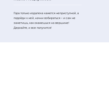
Гора только издалека кажется неприступной, а
подойди к ней, начни взбираться – и сам не
заметишь, как окажешься на вершине!
Дерзайте, и все получится!