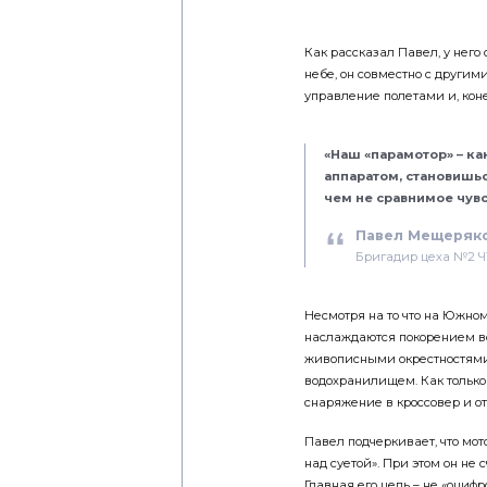
Как рассказал Павел, у него
небе, он совместно с другим
управление полетами и, коне
«Наш «парамотор» – ка
аппаратом, становишь
чем не сравнимое чувс
Павел Мещеряк
Бригадир цеха №2 
Несмотря на то что на Южном
наслаждаются покорением во
живописными окрестностями
водохранилищем. Как только
снаряжение в кроссовер и от
Павел подчеркивает, что мот
над суетой». При этом он не 
Главная его цель – не «оциф