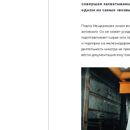
совершая захватывающ
одном из самых «возв
Павла Мещерякова знают во 
активного. Он не может усид
подготавливает сырье или 
и подпорки на железнодорожн
деятельность никогда не про
вести документацию ему тож