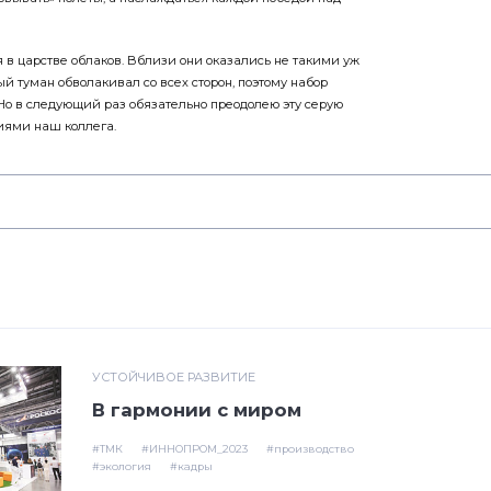
я в царстве облаков. Вблизи они оказались не такими уж
 туман обволакивал со всех сторон, поэтому набор
Но в следующий раз обязательно преодолею эту серую
ниями наш коллега.
и
УСТОЙЧИВОЕ РАЗВИТИЕ
В гармонии с миром
#ТМК
#ИННОПРОМ_2023
#производство
#экология
#кадры