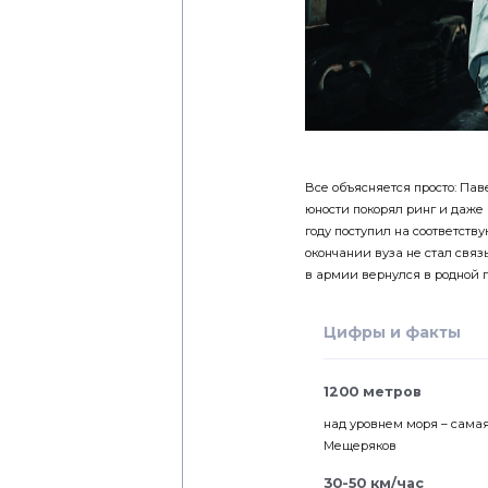
Все объясняется просто: Пав
юности покорял ринг и даже 
году поступил на соответст
окончании вуза не стал свя
в армии вернулся в родной г
Цифры и факты
1200 метров
над уровнем моря – самая
Мещеряков
30-50 км/час