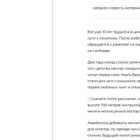
средняя скорость моторн
Вот уже 10 лет трудится в ц
пути к заказчику. После раб
обращается с ракеткой на ко
на сапборде.
Два года назад список увле
что с детства мечтал покори
читал перед сном. Жюль Верн
стали для него синонимом 
героев любимых книг и отва
– Сначала пилот рассказал, к
высоте 700 метров инструкто
меня в неописуемый восторг
Акробатика добавила немало
для полетов. Но прежде чем
стихию, будущий пилот учил