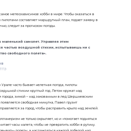
 самое метеозависимое хобби в мире. Чтобы оказаться в
и пилотами составляет маршрутный план, подает заявку в
чно, следит за прогнозом погоды.
к маленький самолет. Управляя этим
ся частью воздушной стихии, испытываешь ни с
тво свободного полета».
ов
ЧТПЗ
 Урале часто бывает нелетная погода, пилоты
здушной стихии круглый год. Летом кружат над
 города, зимой – над закованным в лед Шершневским
 появляется свободная минутка, Павел грузит
правляется за город, чтобы расправить крыло над землей.
опланеризм не только окрыляет, но и «помогает подняться
считает часы налета, чтобы не превратить хобби в рутину.
ровывать» полеты, а наслаждаться каждой победой над