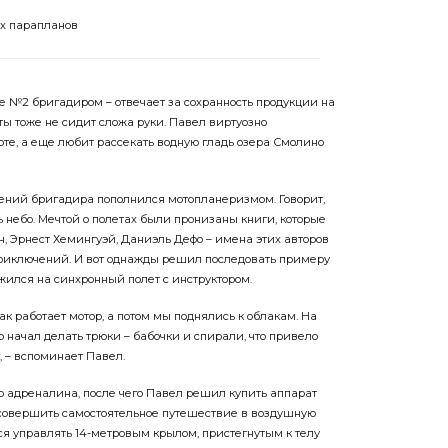
ых парапланов
ехе №2 бригадиром – отвечает за сохранность продукции на
оты тоже не сидит сложа руки. Павел виртуозно
рте, а еще любит рассекать водную гладь озера Смолино
чений бригадира пополнился мотопланеризмом. Говорит,
ть небо. Мечтой о полетах были пронизаны книги, которые
, Эрнест Хемингуэй, Даниэль Дефо – имена этих авторов
приключений. И вот однажды решил последовать примеру
жился на синхронный полет с инструктором.
ак работает мотор, а потом мы поднялись к облакам. На
р начал делать трюки – бабочки и спирали, что привело
, – вспоминает Павел.
 адреналина, после чего Павел решил купить аппарат
 совершить самостоятельное путешествие в воздушную
ся управлять 14-метровым крылом, пристегнутым к телу