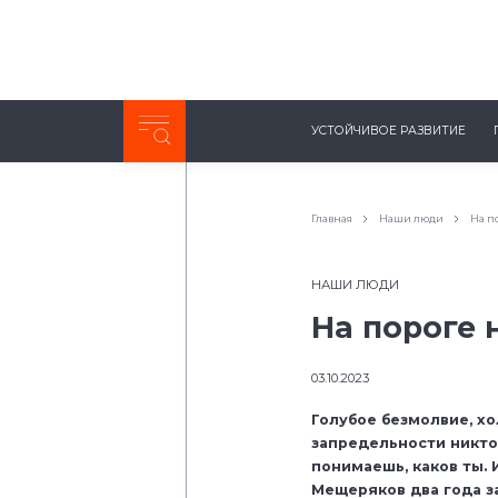
Неделя с ТМК. Выпуск №27 (225)
УСТОЙЧИВОЕ РАЗВИТИЕ
0:00
/
11:03
Главная
Наши люди
На п
НАШИ ЛЮДИ
На пороге 
03.10.2023
Голубое безмолвие, хо
запредельности никто 
понимаешь, каков ты. 
Мещеряков два года з