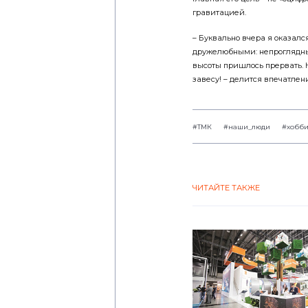
гравитацией.
– Буквально вчера я оказалс
дружелюбными: непроглядный
высоты пришлось прервать. 
завесу! – делится впечатле
#ТМК
#наши_люди
#хобб
ЧИТАЙТЕ ТАКЖЕ