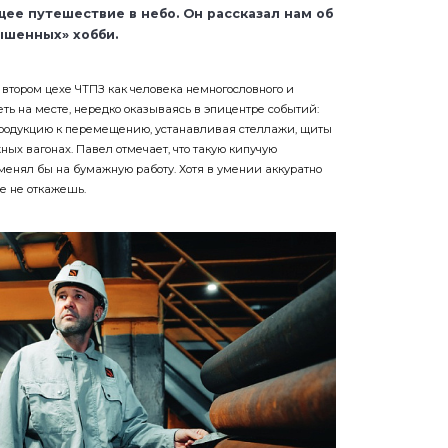
ее путешествие в небо. Он рассказал нам об
ышенных» хобби.
втором цехе ЧТПЗ как человека немногословного и
еть на месте, нередко оказываясь в эпицентре событий:
продукцию к перемещению, устанавливая стеллажи, щиты
ых вагонах. Павел отмечает, что такую кипучую
менял бы на бумажную работу. Хотя в умении аккуратно
е не откажешь.