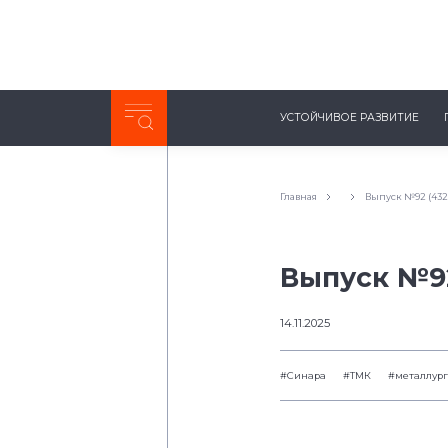
Неделя с ТМК. Выпуск №27 (225)
УСТОЙЧИВОЕ РАЗВИТИЕ
0:00
/
11:03
Главная
Выпуск №92 (432
Выпуск №92
14.11.2025
#Синара
#ТМК
#металлург