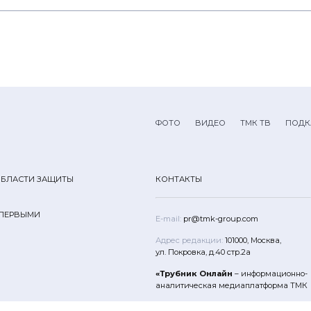
ФОТО
ВИДЕО
ТМК ТВ
ПОДК
ОБЛАСТИ ЗАЩИТЫ
КОНТАКТЫ
 ПЕРВЫМИ
E-mail:
pr@tmk-group.com
Адрес редакции:
101000, Москва,
ул. Покровка, д.40 стр.2а
«Трубник Онлайн
– информационно-
аналитическая медиаплатформа ТМК