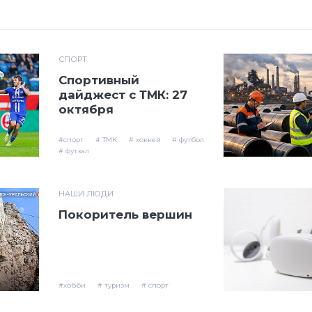
СПОРТ
Спортивный
дайджест с ТМК: 27
октября
#спорт
# ТМК
# хоккей
# футбол
# футзал
НАШИ ЛЮДИ
Покоритель вершин
#хобби
# туризм
# спорт