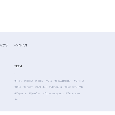
АСТЫ
ЖУРНАЛ
ТЕГИ
#ТМК
#ПНТЗ
#ЧТПЗ
#СТЗ
#НашиЛюди
#СинТЗ
#ВТЗ
#спорт
#ТАГМЕТ
#История
#НовостиТМК
#Отрасль
#футбол
#Производство
#Экология
Все