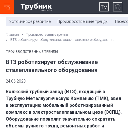
Неделя с ТМК. Выпуск №27 (225)
0:00
/
11:03
Устойчивое развитие
Производственные тренды
Перед
Главная
Производственные тренды
ВТЗ роботизирует обслуживание сталеплавильного оборудования
ПРОИЗВОДСТВЕННЫЕ ТРЕНДЫ
ВТЗ роботизирует обслуживание
сталеплавильного оборудования
24.06.2023
Волжский трубный завод (ВТЗ), входящий в
Трубную Металлургическую Компанию (ТМК), ввел
в эксплуатацию мобильный роботизированный
комплекс в электросталеплавильном цехе (ЭСПЦ).
Оборудование позволит значительно сократить
объемы ручного труда, ремонтных работ и