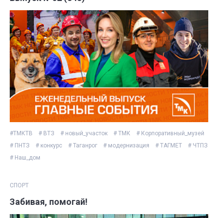
#ТМКТВ
# ВТЗ
# новый_участок
# ТМК
# Корпоративный_музей
# ПНТЗ
# конкурс
# Таганрог
# модернизация
# ТАГМЕТ
# ЧТПЗ
# Наш_дом
СПОРТ
Забивая, помогай!