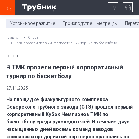
Неделя с ТМК. Выпуск №27 (225)
0:00
/
11:03
Устойчивое развитие
Производственные тренды
Перед
Главная
Спорт
В ТМК провели первый корпоративный турнир по баскетболу
СПОРТ
В ТМК провели первый корпоративный
турнир по баскетболу
27.11.2025
На площадке физкультурного комплекса
Северского трубного завода (СТЗ) прошел первый
корпоративный Кубок Чемпионов ТМК по
баскетболу среди руководителей. В течение двух
насыщенных дней восемь команд заводов
компании и предприятий-партнёров сражались за