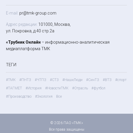
E-mail:
pr@tmk-group.com
Адрес редакции:
101000, Москва,
ул. Покровка, д.40 стр.2а
«Трубник Онлайн
– информационно-аналитическая
медиаплатформа ТМК
ТЕГИ
#ТМК
#ПНТЗ
#ЧТПЗ
#СТЗ
#НашиЛюди
#СинТЗ
#ВТЗ
#спорт
#ТАГМЕТ
#История
#НовостиТМК
#Отрасль
#футбол
#Производство
#Экология
Все
© 2026 ПАО «ТМК»
Все права защищены