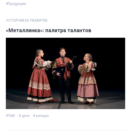
#Продукция
УСТОЙЧИВОЕ РАЗВИТИЕ
«Металлинка»: палитра талантов
#ТМК
# дети
# конкурс