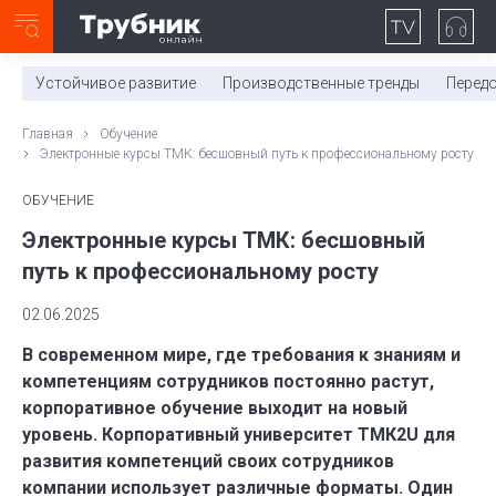
Неделя с ТМК. Выпуск №27 (225)
0:00
/
11:03
Устойчивое развитие
Производственные тренды
Перед
Главная
Обучение
Электронные курсы ТМК: бесшовный путь к профессиональному росту
ОБУЧЕНИЕ
Электронные курсы ТМК: бесшовный
путь к профессиональному росту
02.06.2025
В современном мире, где требования к знаниям и
компетенциям сотрудников постоянно растут,
корпоративное обучение выходит на новый
уровень. Корпоративный университет ТМК2U для
развития компетенций своих сотрудников
компании использует различные форматы. Один