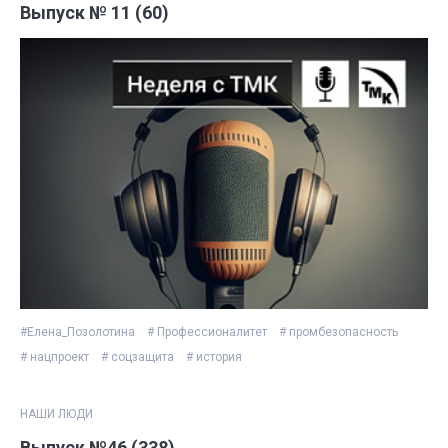
Выпуск № 11 (60)
#Елена_Позолотина
# Профессионалитет
# промбезопасность
# нацпроект
# соцзащита
# история
НАШИ ЛЮДИ
Выпуск №46 (338)