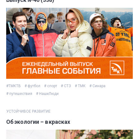
#ТМКТВ
# футбол
# спорт
# СТЗ
# ТМК
# Синара
# путешествия
# НашиЛюди
УСТОЙЧИВОЕ РАЗВИТИЕ
Об экологии – в красках