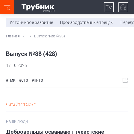
Неделя с ТМК. Выпуск №27 (225)
0:00
/
11:03
Устойчивое развитие
Производственные тренды
Перед
Главная
Выпуск №88 (428)
Выпуск №88 (428)
17.10.2025
#ТМК
#СТЗ
#ПНТЗ
ЧИТАЙТЕ ТАКЖЕ
НАШИ ЛЮДИ
Добровольцы осваивают туристские