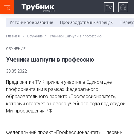
Неделя с ТМК. Выпуск №27 (225)
0:00
/
11:03
Устойчивое развитие
Производственные тренды
Перед
Главная
Обучение
Ученики шагнули в профессию
ОБУЧЕНИЕ
Ученики шагнули в профессию
30.05.2022
Предприятия ТМК приняли участие в Едином дне
профориентации в рамках Федерального
образовательного проекта «Профессионалитет»,
который стартует с нового учебного года под эгидой
Минпросвещения РФ.
Федеральный проект «Профессионалитет» — первый