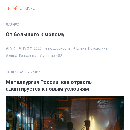
ЧИТАЙТЕ ТАКЖЕ
БИЗНЕС
От большого к малому
#ТМК
# ПМЭФ_2023
# подробности
# Елена_Позолотина
# Анна_Трепалова
# yourtube_52
ПОЛЕЗНАЯ РУБРИКА
Металлургия России: как отрасль
адаптируется к новым условиям