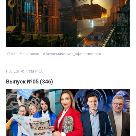
#ТМК
# выставка
# экономическая_эффективность
ПОЛЕЗНАЯ РУБРИКА
Выпуск №05 (346)