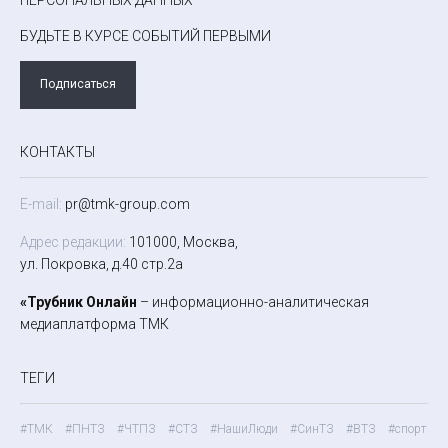
БУДЬТЕ В КУРСЕ СОБЫТИЙ ПЕРВЫМИ
Подписаться
КОНТАКТЫ
E-mail:
pr@tmk-group.com
Адрес редакции:
101000, Москва,
ул. Покровка, д.40 стр.2а
«Трубник Онлайн
– информационно-аналитическая
медиаплатформа ТМК
ТЕГИ
#ТМК
#ПНТЗ
#ЧТПЗ
#СТЗ
#НашиЛюди
#СинТЗ
#ВТЗ
#спорт