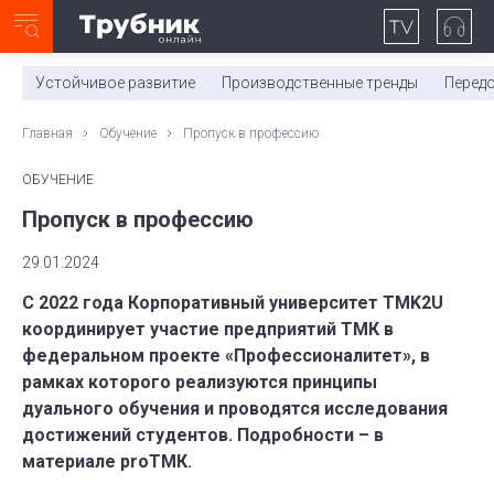
Неделя с ТМК. Выпуск №27 (225)
0:00
/
11:03
Устойчивое развитие
Производственные тренды
Перед
Главная
Обучение
Пропуск в профессию
ОБУЧЕНИЕ
Пропуск в профессию
29.01.2024
С 2022 года Корпоративный университет TMK2U
координирует участие предприятий ТМК в
федеральном проекте «Профессионалитет», в
рамках которого реализуются принципы
дуального обучения и проводятся исследования
достижений студентов. Подробности – в
материале proТМК.