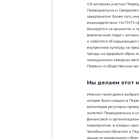
Об активном участии Первоу
Первоуральска и Свердловск
предприятия. Более того, им
взаимодействия. На ПНТЗ сф
базируется на ценностях и 
вовлеченные люди с активн
и заботятся об окружающей 
внутреннюю культуру за пред
тренды на здоровый образ жи
помощниками заводчан явля
Первых» и общественная орг
Мы делаем этот 
Именно такой девиз выбрало
которое было создано в Перв
волонтеров регулярно провод
жителей Первоуральска и со
финансовой и организацион
мероприятие, в которых при
Челябинской областей и Перм
акцию по раз­дельному сбору