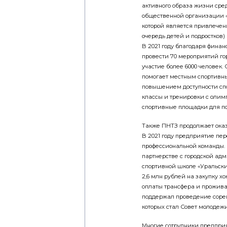
активного образа жизни сред
общественной организации «
которой является привлечен
очередь детей и подростков)
В 2021 году благодаря фина
провести 70 мероприятий гор
участие более 6000 человек.
помогает местным спортивны
повышением доступности спо
классы и тренировки с олим
спортивные площадки для по
Также ПНТЗ продолжает оказ
В 2021 году предприятие пе
профессиональной команды. 
партнерстве с городской а
спортивной школе «Уральски
2,6 млн рублей на закупку х
оплаты трансфера и прожива
поддержал проведение сорев
которых стал Совет молодеж
Многие сотрудники предприя