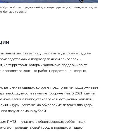
е Чусовой стал традицией для первоуральцев, с каждым годом
се больше горожан
ции
тий завод шефствует над школами и детскими садами
производственным подразделением закреплены
, на территории которых заводчане поддерживают
и проводят ремонтные работы, средства на которые
ко детских площадок, которые предприятие поддерживает
при необходимости заменяет сооружения. В 2021 году на
айоне Талица было установлено шесть новых качелей,
аменят 30 урн. Всего же на обновление детских площадок
около полумиллиона рублей.
ция ПНТЗ — участие в общегородских субботниках.
омогают приводить свой город в порядок: очищают