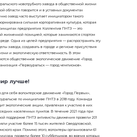
ральского новотрубного завода в общественной жизни
ой области говорится и в уставных документах
енно завод часто выступает инициатором такого
ормирована сильная корпоративная культура, которая
принципах предприятия. Коллектив ПНТЗ — это
ой жизненной позицией, которые занимаются спортом
среде. Одна из целей предприятия — распространять эту
елы завода, создавать в городе и регионе присутствия
зни и экологическую ответственность. В этом
ются общественное экологическое движение «Город
анизация «Первоуральск — город чемпионов».
мир лучше!
 для себя волонтерское движение «Город Первых»,
оуральске по инициативе ПНТЗ в 2018 году. Команда
ит экологические акции, привлекая к участию в них
седних населенных пунктов. В течение 2021 года при
ной поддержке ПНТЗ активисты движения провели 201
няли участие более 15 тысяч жителей Свердловской,
ского края. Помимо этого, волонтеры организовали 61
 мусора, провели более 10 субботников, во время которых