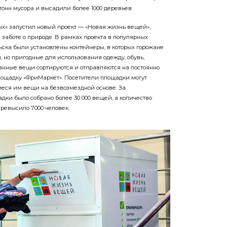
тонн мусора и высадили более 1000 деревьев.
ых» запустил новый проект — «Новая жизнь вещей»,
заботе о природе. В рамках проекта в популярных
ьска были установлены контейнеры, в которых горожане
 но пригодные для использования одежду, обувь,
анные вещи сортируются и отправляются на постоянно
ощадку «ФриМаркет». Посетители площадки могут
еся им вещи на безвозмездной основе. За
дки было собрано более 30 000 вещей, а количество
ревысило 7000 человек.