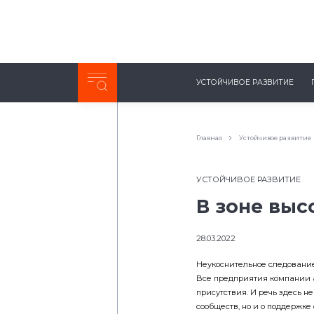
Неделя с ТМК. Выпуск №27 (225)
УСТОЙЧИВОЕ РАЗВИТИЕ
0:00
/
11:03
Главная
Устойчивое развитие
УСТОЙЧИВОЕ РАЗВИТИЕ
В зоне выс
28.03.2022
Неукоснительное следовани
Все предприятия компании а
присутствия. И речь здесь н
сообществ, но и о поддержк