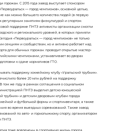
и горожан. С 2015 года завод выступает спонсором
Первоуральск — город чемпионов», основной целью,
ие как можно большего количества людей (в первую
 к регулярным занятиям физкультурой и спортом.
нсовой поддержке ПНТЗ активисты организации смогли
одского и регионального уровней, в которых приняли
 Сегодня «Первоуральск — город чемпионов» не только
м секциям и сообществам, но и активно работает над
рта для обычных горожан: проводит открытые мастер-
пийскими чемпионами, устанавливает во дворах
дготовки к сдаче нормативов ГТО.
ывать поддержку хоккейному клубу «Уральский трубник».
речислило более 20 млн рублей на поддержку
В том же году в рамках соглашения о социальном
дминистрацией ПНТЗ выделил детско-юношеской
й трубник» и детским дворовым клубам города
оккейной и футбольной формы и спортинвентаря, а также
ния во время выездных соревнований. Также завод
нований по авто- и горнолыжному спорту, организатором
и ПНТЗ.
тия тоже вовлечены в спортивную жизнь города