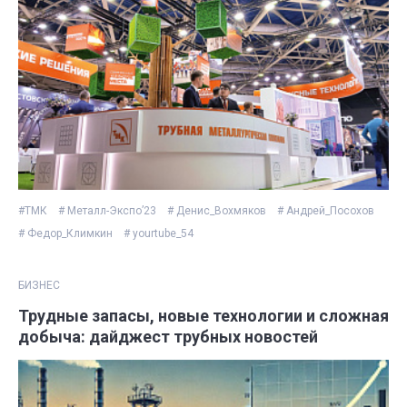
#ТМК
# Металл-Экспо’23
# Денис_Вохмяков
# Андрей_Посохов
# Федор_Климкин
# yourtube_54
БИЗНЕС
Трудные запасы, новые технологии и сложная
добыча: дайджест трубных новостей