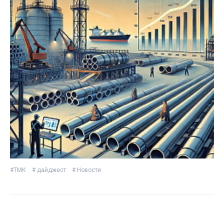
#ТМК
# дайджест
# Новости