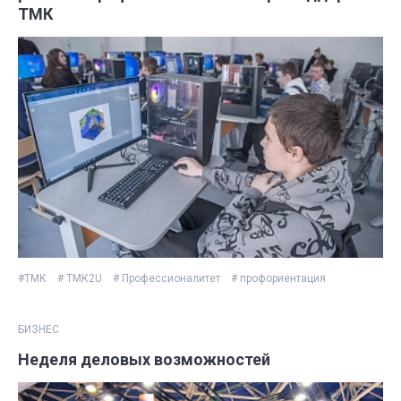
ТМК
#ТМК
# ТМК2U
# Профессионалитет
# профориентация
БИЗНЕС
Неделя деловых возможностей