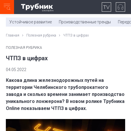
Неделя с ТМК. Выпуск №27 (225)
0:00
/
11:03
Устойчивое развитие
Производственные тренды
Перед
Главная
Полезная рубрика
ЧТПЗ в цифрах
ПОЛЕЗНАЯ РУБРИКА
ЧТПЗ в цифрах
04.05.2022
Какова длина железнодорожных путей на
территории Челябинского трубопрокатного
завода и сколько времени занимает производство
уникального лонжерона? В новом ролике Трубника
Online показываем ЧТПЗ в цифрах.