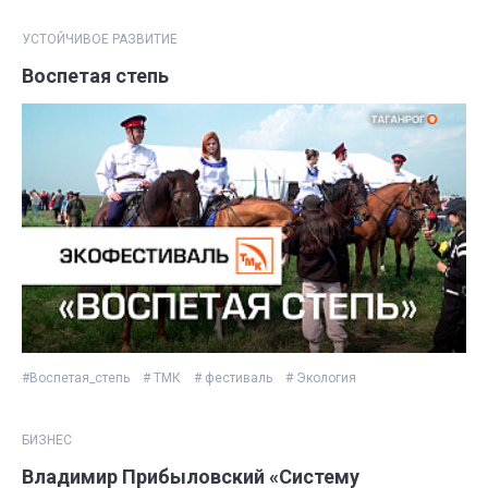
УСТОЙЧИВОЕ РАЗВИТИЕ
Воспетая степь
#Воспетая_степь
# ТМК
# фестиваль
# Экология
БИЗНЕС
Владимир Прибыловский «Систему