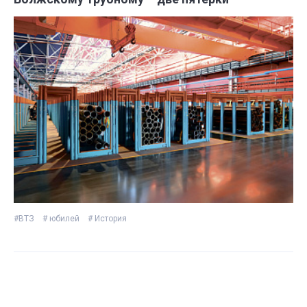
#ВТЗ
# юбилей
# История