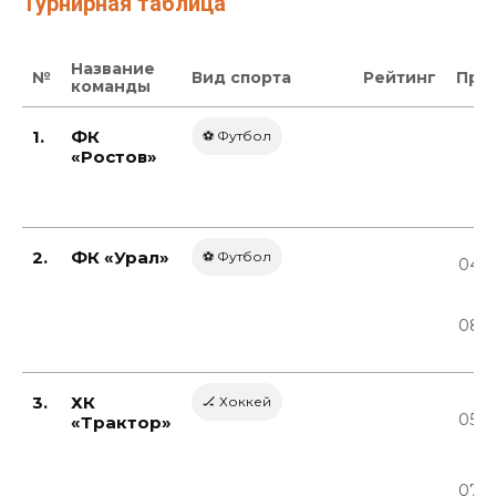
Турнирная таблица
Название
№
Вид спорта
Рейтинг
Про
команды
1.
ФК
⚽ Футбол
«Ростов»
2.
ФК «Урал»
⚽ Футбол
04.
08.
3.
ХК
🏒 Хоккей
05.0
«Трактор»
07.0