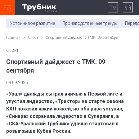
Неделя с ТМК. Выпуск №27 (225)
0:00
/
Устойчивое развитие
Производственные тренды
Перед
Главная
Спорт
Спортивный дайджест с ТМК: 09 сентября
СПОРТ
Спортивный дайджест с ТМК: 09
сентября
09.09.2025
«Урал» дважды сыграл вничью в Первой лиге и
упустил лидерство, «Трактор» на старте сезона
КХЛ показал яркий хоккей, но оба раза уступил,
«Синара» сохранила лидерство в Суперлиге, а
«СКА-Уральский Трубник» удачно стартовал в
розыгрыше Кубка России.