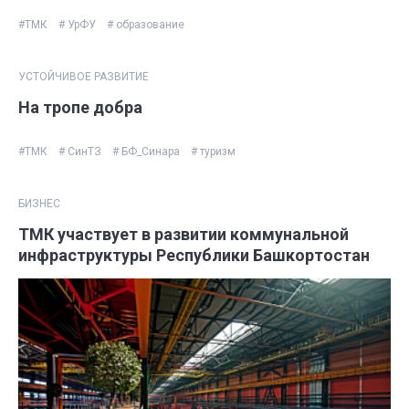
#ТМК
# УрФУ
# образование
УСТОЙЧИВОЕ РАЗВИТИЕ
На тропе добра
#ТМК
# СинТЗ
# БФ_Синара
# туризм
БИЗНЕС
ТМК участвует в развитии коммунальной
инфраструктуры Республики Башкортостан