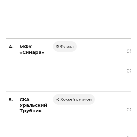
4.
МФК
⚽ Футзал
05.0
«Синара»
06.0
5.
СКА-
🏑 Хоккей с мячом
Уральский
06.0
Трубник