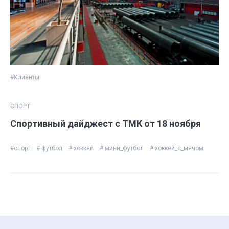
#Клиенты
СПОРТ
Спортивный дайджест с ТМК от 18 ноября
#спорт
# футбол
# хоккей
# мини_футбол
# хоккей_с_мячом