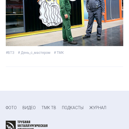
#ВТЗ
# День_с_мастером
# ТМК
ФОТО
ВИДЕО
ТМК ТВ
ПОДКАСТЫ
ЖУРНАЛ