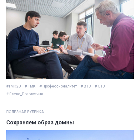
#ТМК2U
# ТМК
# Профессионалитет
# ВТЗ
# СТЗ
# Елена_Позолотина
ПОЛЕЗНАЯ РУБРИКА
Сохраняем образ домны