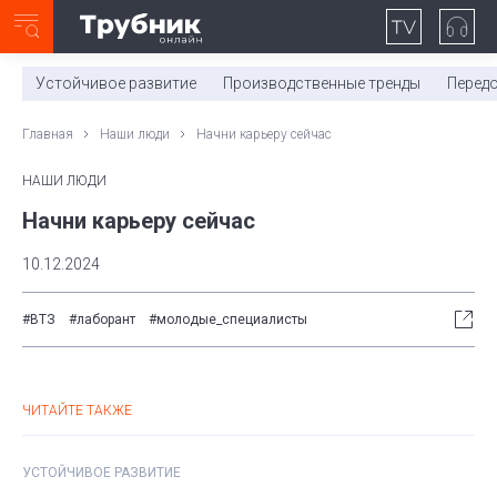
Неделя с ТМК. Выпуск №27 (225)
0:00
/
11:03
Устойчивое развитие
Производственные тренды
Перед
Главная
Наши люди
Начни карьеру сейчас
НАШИ ЛЮДИ
Начни карьеру сейчас
10.12.2024
#ВТЗ
#лаборант
#молодые_специалисты
ЧИТАЙТЕ ТАКЖЕ
УСТОЙЧИВОЕ РАЗВИТИЕ