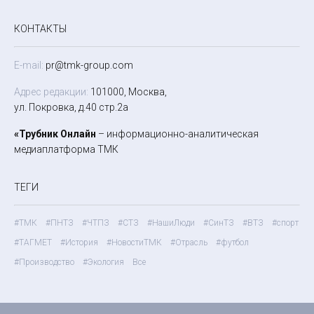
КОНТАКТЫ
E-mail:
pr@tmk-group.com
Адрес редакции:
101000, Москва,
ул. Покровка, д.40 стр.2а
«Трубник Онлайн
– информационно-аналитическая
медиаплатформа ТМК
ТЕГИ
#ТМК
#ПНТЗ
#ЧТПЗ
#СТЗ
#НашиЛюди
#СинТЗ
#ВТЗ
#спорт
#ТАГМЕТ
#История
#НовостиТМК
#Отрасль
#футбол
#Производство
#Экология
Все