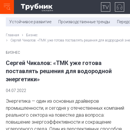
Неделя с ТМК. Выпуск №27 (225)
0:00
/
11:03
Устойчивое развитие
Производственные тренды
Перед
Главная
Бизнес
Сергей Чикалов: «ТМК уже готова поставлять решения для водородной эне
БИЗНЕС
Сергей Чикалов: «ТМК уже готова
поставлять решения для водородной
энергетики»
04.07.2022
Энергетика — один из основных драйверов
промышленности, и сегодня у отечественных компаний
реального сектора на повестке два вопроса:
повышение энергоэффективности и сокращение
углеродного следа. Один из перспективных способов