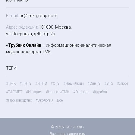
КОНТАКТЫ
E-mail:
pr@tmk-group.com
Адрес редакции:
101000, Москва,
ул. Покровка, д.40 стр.2а
«Трубник Онлайн
– информационно-аналитическая
медиаплатформа ТМК
ТЕГИ
#ТМК
#ПНТЗ
#ЧТПЗ
#СТЗ
#НашиЛюди
#СинТЗ
#ВТЗ
#спорт
#ТАГМЕТ
#История
#НовостиТМК
#Отрасль
#футбол
#Производство
#Экология
Все
© 2026 ПАО «ТМК»
Все права защищены