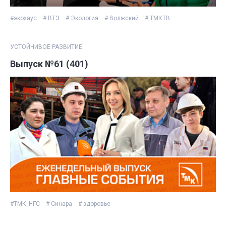
#экохаус
# ВТЗ
# Экология
# Волжский
# ТМКТВ
УСТОЙЧИВОЕ РАЗВИТИЕ
Выпуск №61 (401)
#ТМК_НГС
# Синара
# здоровье