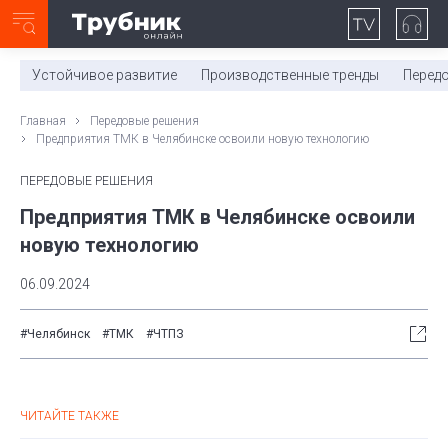
Неделя с ТМК. Выпуск №27 (225)
0:00
/
11:03
Устойчивое развитие
Производственные тренды
Перед
Главная
Передовые решения
Предприятия ТМК в Челябинске освоили новую технологию
ПЕРЕДОВЫЕ РЕШЕНИЯ
Предприятия ТМК в Челябинске освоили
новую технологию
06.09.2024
#Челябинск
#ТМК
#ЧТПЗ
ЧИТАЙТЕ ТАКЖЕ