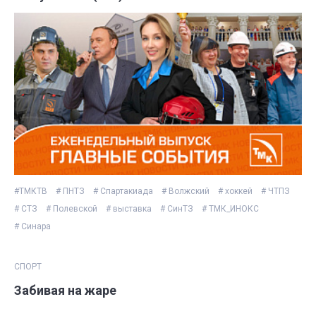
#ТМКТВ
# ПНТЗ
# Спартакиада
# Волжский
# хоккей
# ЧТПЗ
# СТЗ
# Полевской
# выставка
# СинТЗ
# ТМК_ИНОКС
# Синара
СПОРТ
Забивая на жаре