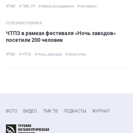
#ТМК
# ТМК_ТР
# Ирина_Бондаренко
# интервью
ПОЛЕЗНАЯ РУБРИКА
ЧТПЗ в рамках фестиваля «Ночь заводов»
посетили 200 человек
#ТМК
# ЧТПЗ
# Ночь_заводов
# искусство
ФОТО
ВИДЕО
ТМК ТВ
ПОДКАСТЫ
ЖУРНАЛ