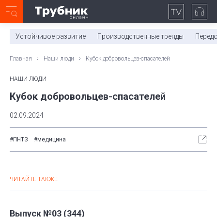
Неделя с ТМК. Выпуск №27 (225)
0:00
/
11:03
Устойчивое развитие
Производственные тренды
Перед
Главная
Наши люди
Кубок добровольцев-спасателей
НАШИ ЛЮДИ
Кубок добровольцев-спасателей
02.09.2024
#ПНТЗ
#медицина
ЧИТАЙТЕ ТАКЖЕ
Выпуск №03 (344)