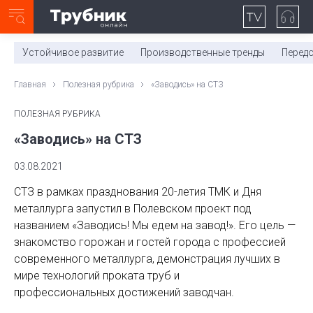
Неделя с ТМК. Выпуск №27 (225)
0:00
/
11:03
Устойчивое развитие
Производственные тренды
Перед
Главная
Полезная рубрика
«Заводись» на СТЗ
ПОЛЕЗНАЯ РУБРИКА
«Заводись» на СТЗ
03.08.2021
СТЗ в рамках празднования 20-летия ТМК и Дня
металлурга запустил в Полевском проект под
названием «Заводись! Мы едем на завод!». Его цель —
знакомство горожан и гостей города с профессией
современного металлурга, демонстрация лучших в
мире технологий проката труб и
профессиональных достижений заводчан.