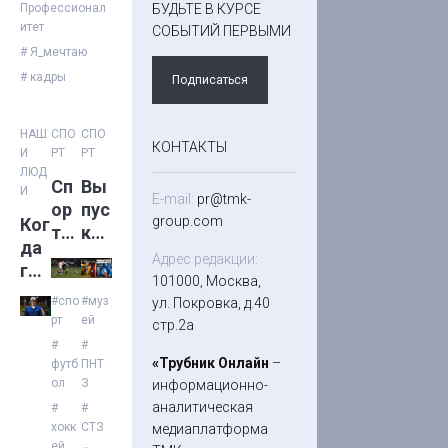
Профессионал
БУДЬТЕ В КУРСЕ
итет
СОБЫТИЙ ПЕРВЫМИ
# Я_мечтаю
# кадры
Подписаться
НАШ
СПО
СПО
КОНТАКТЫ
И
РТ
РТ
ЛЮД
Сп
Вы
И
E-mail:
pr@tmk-
ор
пус
group.com
Ког
тив
к
да
ны
№1
Адрес редакции:
гор
й
9
101000, Москва,
ы
да
(11
#спо
#муз
ул. Покровка, д.40
по
рт
ей
йд
7)
стр.2а
пл
же
#
#
ечу
«Трубник Онлайн
–
футб
ПНТ
ст
ол
З
информационно-
с
аналитическая
#
#
ТМ
хокк
СТЗ
медиаплатформа
К:
ей