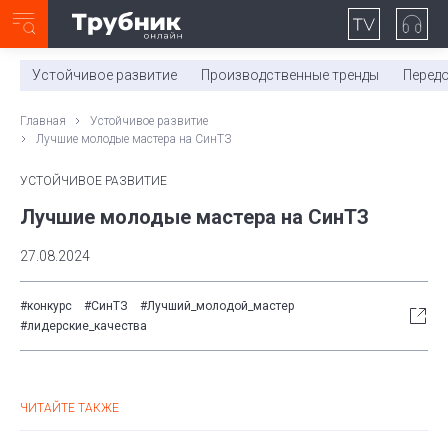
Неделя с ТМК. Выпуск №27 (225)
0:00
/
11:03
Устойчивое развитие
Производственные тренды
Перед
Главная
Устойчивое развитие
Лучшие молодые мастера на СинТЗ
УСТОЙЧИВОЕ РАЗВИТИЕ
Лучшие молодые мастера на СинТЗ
27.08.2024
#конкурс
#СинТЗ
#Лучший_молодой_мастер
#лидерские_качества
ЧИТАЙТЕ ТАКЖЕ