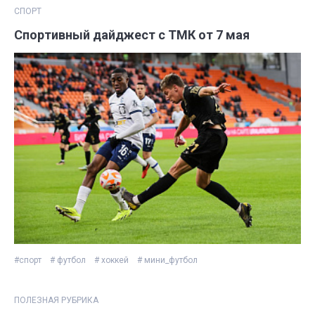
СПОРТ
Спортивный дайджест с ТМК от 7 мая
#спорт
# футбол
# хоккей
# мини_футбол
ПОЛЕЗНАЯ РУБРИКА