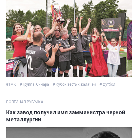
#ТМК
# Группа_Синара
# Кубок_тертых_калачей
# футбол
ПОЛЕЗНАЯ РУБРИКА
Как завод получил имя замминистра черной
металлургии