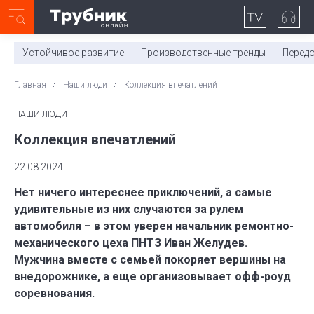
Неделя с ТМК. Выпуск №27 (225)
0:00
/
11:03
Устойчивое развитие
Производственные тренды
Перед
Главная
Наши люди
Коллекция впечатлений
НАШИ ЛЮДИ
Коллекция впечатлений
22.08.2024
Нет ничего интереснее приключений, а самые
удивительные из них случаются за рулем
автомобиля – в этом уверен начальник ремонтно-
механического цеха ПНТЗ Иван Желудев.
Мужчина вместе с семьей покоряет вершины на
внедорожнике, а еще организовывает офф-роуд
соревнования.