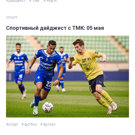
#дайджест
# ТМК
# нефть
СПОРТ
Спортивный дайджест с ТМК: 05 мая
#спорт
# футбол
# футзал