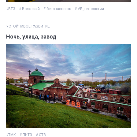
#ВТЗ
# Волжский
# безопасность
# VR_технологии
УСТОЙЧИВОЕ РАЗВИТИЕ
Ночь, улица, завод
#ТМК
# ПНТЗ
# СТЗ