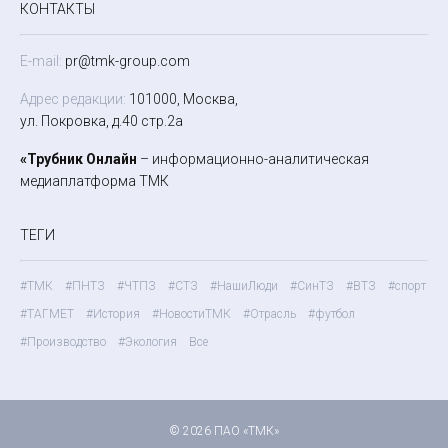
КОНТАКТЫ
E-mail:
pr@tmk-group.com
Адрес редакции:
101000, Москва,
ул. Покровка, д.40 стр.2а
«Трубник Онлайн
– информационно-аналитическая
медиаплатформа ТМК
ТЕГИ
#ТМК
#ПНТЗ
#ЧТПЗ
#СТЗ
#НашиЛюди
#СинТЗ
#ВТЗ
#спорт
#ТАГМЕТ
#История
#НовостиТМК
#Отрасль
#футбол
#Производство
#Экология
Все
© 2026 ПАО «ТМК»