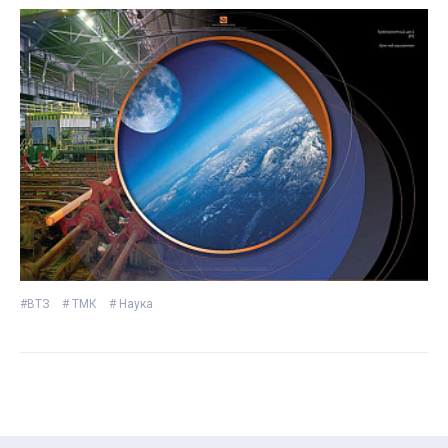
#ВТЗ
# ТМК
# Наука