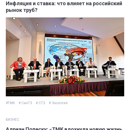
Инфляция и ставка: что влияет на российский
рынок труб?
#ТМК
# СинТЗ
# СТЗ
# Экология
БИЗНЕС
Адриан Попеску: «ТМК вдохнула новую жизнь