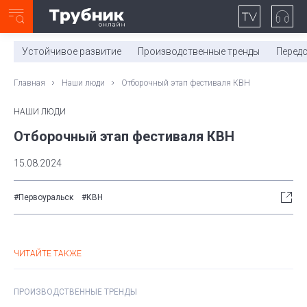
Неделя с ТМК. Выпуск №27 (225)
0:00
/
11:03
Устойчивое развитие
Производственные тренды
Перед
Главная
Наши люди
Отборочный этап фестиваля КВН
НАШИ ЛЮДИ
Отборочный этап фестиваля КВН
15.08.2024
#Первоуральск
#КВН
ЧИТАЙТЕ ТАКЖЕ
ПРОИЗВОДСТВЕННЫЕ ТРЕНДЫ