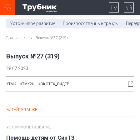
Неделя с ТМК. Выпуск №27 (225)
0:00
/
11:03
Устойчивое развитие
Производственные тренды
Перед
Главная
Выпуск №27 (319)
Выпуск №27 (319)
28.07.2023
#ТМК
#TMK2U
#ЭКОТЕХ_ЛИДЕР
ЧИТАЙТЕ ТАКЖЕ
УСТОЙЧИВОЕ РАЗВИТИЕ
Помощь детям от СинТЗ