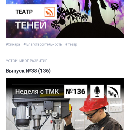
#Синара
# Благотворительность
# театр
УСТОЙЧИВОЕ РАЗВИТИЕ
Выпуск №38 (136)