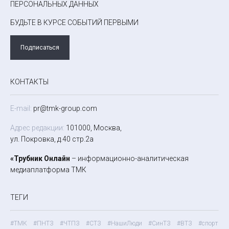
ПЕРСОНАЛЬНЫХ ДАННЫХ
БУДЬТЕ В КУРСЕ СОБЫТИЙ ПЕРВЫМИ
Подписаться
КОНТАКТЫ
E-mail:
pr@tmk-group.com
Адрес редакции:
101000, Москва,
ул. Покровка, д.40 стр.2а
«Трубник Онлайн
– информационно-аналитическая
медиаплатформа ТМК
ТЕГИ
#ТМК
#ПНТЗ
#ЧТПЗ
#СТЗ
#НашиЛюди
#СинТЗ
#ВТЗ
#спорт