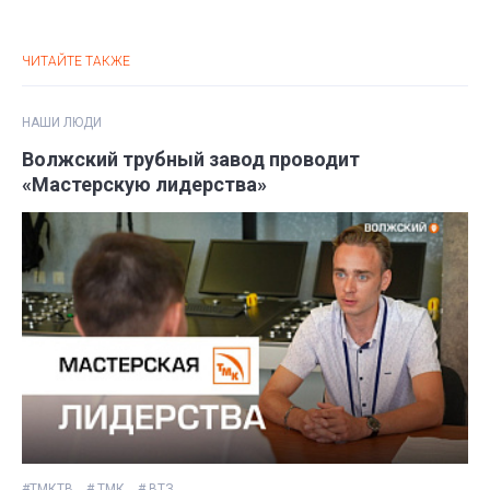
ЧИТАЙТЕ ТАКЖЕ
НАШИ ЛЮДИ
Волжский трубный завод проводит
«Мастерскую лидерства»
#ТМКТВ
# ТМК
# ВТЗ