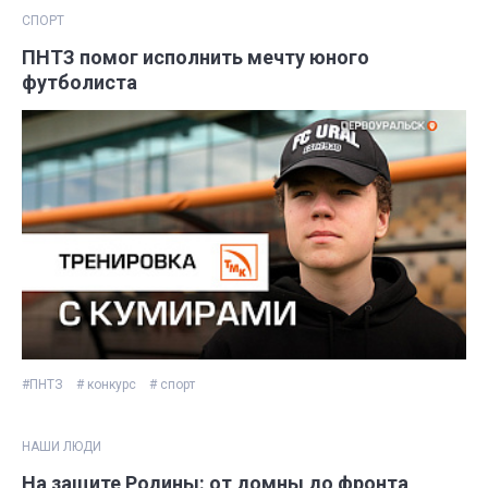
СПОРТ
ПНТЗ помог исполнить мечту юного
футболиста
#ПНТЗ
# конкурс
# спорт
НАШИ ЛЮДИ
На защите Родины: от домны до фронта