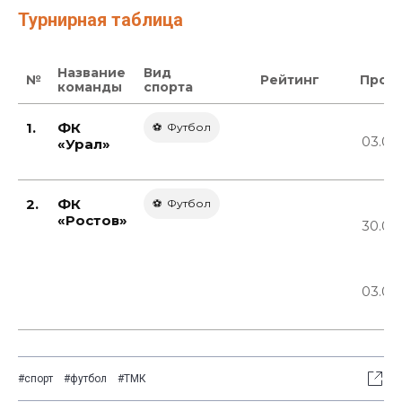
Турнирная таблица
Название
Вид
№
Рейтинг
Прош
команды
спорта
1.
ФК
⚽️ Футбол️
03.08
«Урал»
2.
ФК
⚽️ Футбол️
«Ростов»
30.07
03.08
#спорт
#футбол
#ТМК