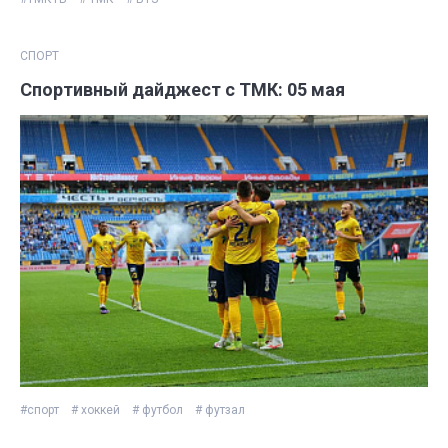
СПОРТ
Спортивный дайджест с ТМК: 05 мая
#спорт
# хоккей
# футбол
# футзал