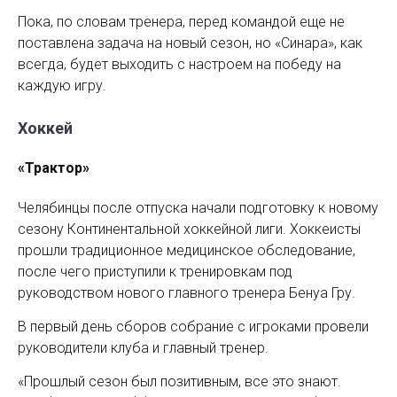
Пока, по словам тренера, перед командой еще не
поставлена задача на новый сезон, но «Синара», как
всегда, будет выходить с настроем на победу на
каждую игру.
Хоккей
«Трактор»
Челябинцы после отпуска начали подготовку к новому
сезону Континентальной хоккейной лиги. Хоккеисты
прошли традиционное медицинское обследование,
после чего приступили к тренировкам под
руководством нового главного тренера Бенуа Гру.
В первый день сборов собрание с игроками провели
руководители клуба и главный тренер.
«Прошлый сезон был позитивным, все это знают.