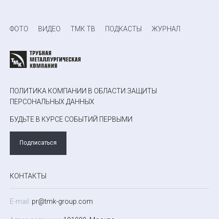
ФОТО
ВИДЕО
ТМК ТВ
ПОДКАСТЫ
ЖУРНАЛ
ПОЛИТИКА КОМПАНИИ В ОБЛАСТИ ЗАЩИТЫ
ПЕРСОНАЛЬНЫХ ДАННЫХ
БУДЬТЕ В КУРСЕ СОБЫТИЙ ПЕРВЫМИ
Подписаться
КОНТАКТЫ
E-mail:
pr@tmk-group.com