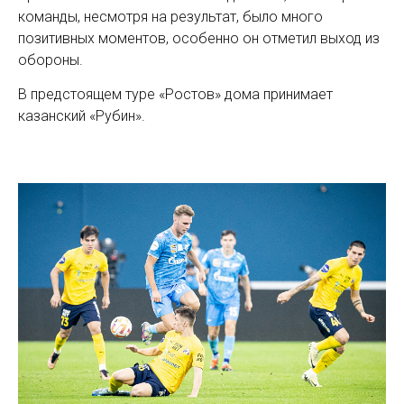
команды, несмотря на результат, было много
позитивных моментов, особенно он отметил выход из
обороны.
В предстоящем туре «Ростов» дома принимает
казанский «Рубин».