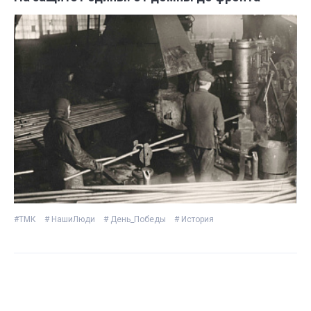
#ТМК
# НашиЛюди
# День_Победы
# История