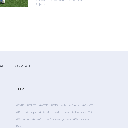
# футзал
АСТЫ
ЖУРНАЛ
ТЕГИ
#ТМК
#ПНТЗ
#ЧТПЗ
#СТЗ
#НашиЛюди
#СинТЗ
#ВТЗ
#спорт
#ТАГМЕТ
#История
#НовостиТМК
#Отрасль
#футбол
#Производство
#Экология
Все