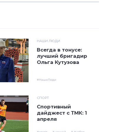
НАШИ ЛЮДИ
Всегда в тонусе:
лучший бригадир
Ольга Кутузова
#НашиЛюди
СПОРТ
Спортивный
дайджест с ТМК: 1
апреля
#спорт
# хоккей
# футбол