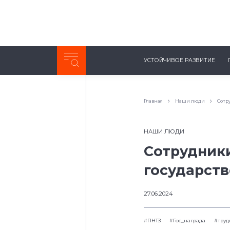
Неделя с ТМК. Выпуск №27 (225)
УСТОЙЧИВОЕ РАЗВИТИЕ
0:00
/
11:03
Главная
Наши люди
Сотр
НАШИ ЛЮДИ
Сотрудник
государст
27.06.2024
#ПНТЗ
#Гос_награда
#труд