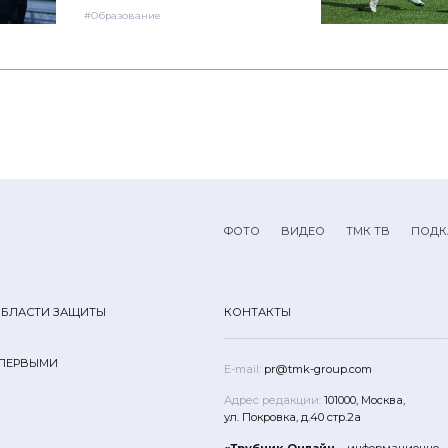
#Образование
ФОТО
ВИДЕО
ТМК ТВ
ПОДК
ОБЛАСТИ ЗАЩИТЫ
КОНТАКТЫ
 ПЕРВЫМИ
E-mail:
pr@tmk-group.com
Адрес редакции:
101000, Москва,
ул. Покровка, д.40 стр.2а
«Трубник Онлайн
– информационно-