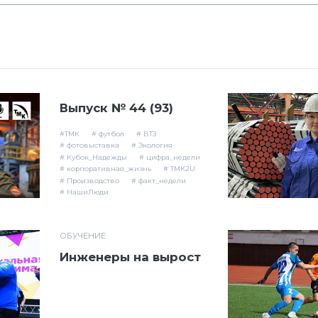
Выпуск № 44 (93)
#ТМК
# футбол
# ВТЗ
# фотовыставка
# Экология
# Кубок_Надежды
# цифра_недели
# корпоративная_жизнь
# ТМК2U
# Производство
# факт_недели
# НашиЛюди
ОБУЧЕНИЕ
Инженеры на вырост