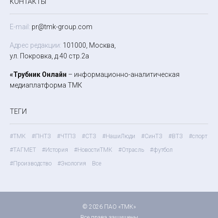
КОНТАКТЫ
E-mail:
pr@tmk-group.com
Адрес редакции:
101000, Москва,
ул. Покровка, д.40 стр.2а
«Трубник Онлайн
– информационно-аналитическая
медиаплатформа ТМК
ТЕГИ
#ТМК
#ПНТЗ
#ЧТПЗ
#СТЗ
#НашиЛюди
#СинТЗ
#ВТЗ
#спорт
#ТАГМЕТ
#История
#НовостиТМК
#Отрасль
#футбол
#Производство
#Экология
Все
© 2026 ПАО «ТМК»
Все права защищены