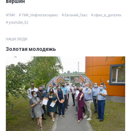
вершин
#ТМК
# ТМК_Нефтегазсервис
# Евгений_Гаас
# офис_в_деталях
# yourtube_52
НАШИ ЛЮДИ
Золотая молодежь