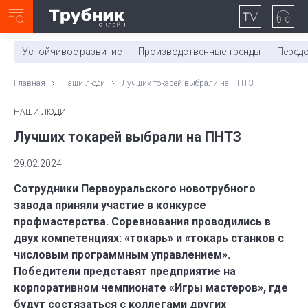
Неделя с ТМК. Выпуск №27 (225)
0:00
/
11:03
Устойчивое развитие
Производственные тренды
Перед
Главная
Наши люди
Лучших токарей выбрали на ПНТЗ
НАШИ ЛЮДИ
Лучших токарей выбрали на ПНТЗ
29.02.2024
Сотрудники Первоуральского новотрубного
завода приняли участие в конкурсе
профмастерства. Соревнования проводились в
двух компетенциях: «токарь» и «токарь станков с
числовым программным управлением».
Победители представят предприятие на
корпоративном чемпионате «Игры мастеров», где
будут состязаться с коллегами других