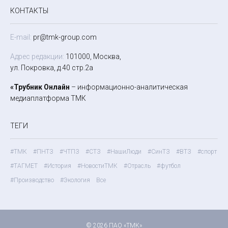
КОНТАКТЫ
E-mail:
pr@tmk-group.com
Адрес редакции:
101000, Москва,
ул. Покровка, д.40 стр.2а
«Трубник Онлайн
– информационно-аналитическая
медиаплатформа ТМК
ТЕГИ
#ТМК
#ПНТЗ
#ЧТПЗ
#СТЗ
#НашиЛюди
#СинТЗ
#ВТЗ
#спорт
#ТАГМЕТ
#История
#НовостиТМК
#Отрасль
#футбол
#Производство
#Экология
Все
© 2026 ПАО «ТМК»