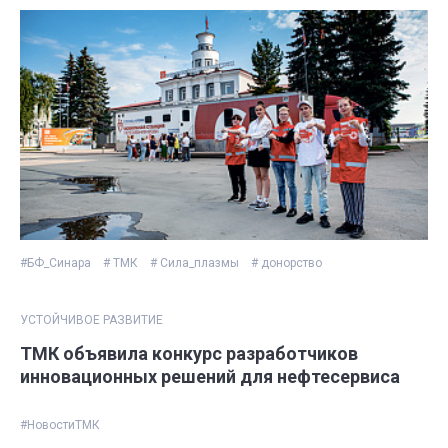
#БФ_Синара
# ТМК
# Сила_плазмы
# донорство
УСТОЙЧИВОЕ РАЗВИТИЕ
ТМК объявила конкурс разработчиков
инновационных решений для нефтесервиса
#НовостиТМК