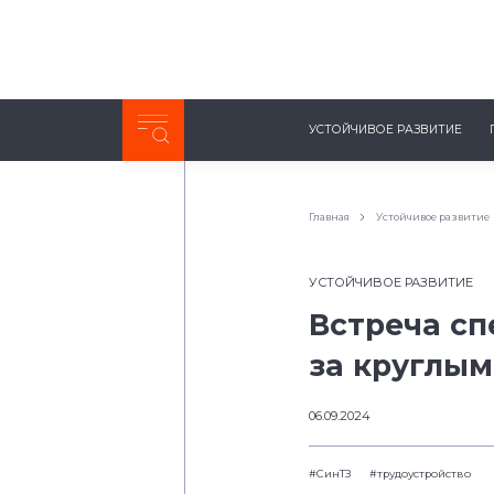
Неделя с ТМК. Выпуск №27 (225)
УСТОЙЧИВОЕ РАЗВИТИЕ
0:00
/
11:03
Главная
Устойчивое развитие
УСТОЙЧИВОЕ РАЗВИТИЕ
Встреча сп
за круглым
06.09.2024
#СинТЗ
#трудоустройство