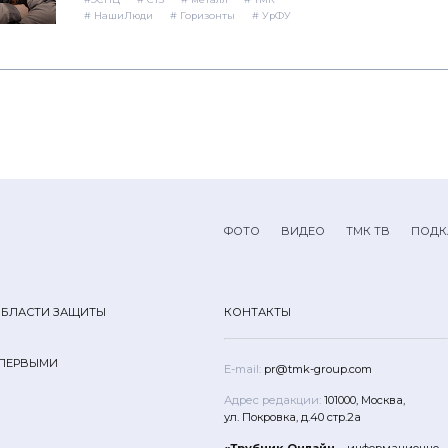
# НашиЛюди
# Горизонты
# УрФУ
ФОТО
ВИДЕО
ТМК ТВ
ПОДК
ОБЛАСТИ ЗАЩИТЫ
КОНТАКТЫ
 ПЕРВЫМИ
E-mail:
pr@tmk-group.com
Адрес редакции:
101000, Москва,
ул. Покровка, д.40 стр.2а
«Трубник Онлайн
– информационно-