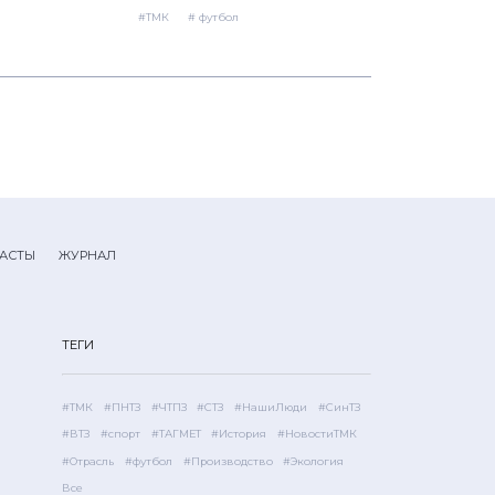
#ТМК
# футбол
АСТЫ
ЖУРНАЛ
ТЕГИ
#ТМК
#ПНТЗ
#ЧТПЗ
#СТЗ
#НашиЛюди
#СинТЗ
#ВТЗ
#спорт
#ТАГМЕТ
#История
#НовостиТМК
#Отрасль
#футбол
#Производство
#Экология
Все