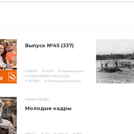
Выпуск №45 (337)
#ТМКТВ
# ПНТЗ
# Производство
# ПРОМ-ЭНЕРГО-VOLGA'2023
# ТАГМЕТ
# Благотворительность
НАШИ ЛЮДИ
Молодые кадры
#ЭСПЦ
# СТЗ
# металл
# ТМК