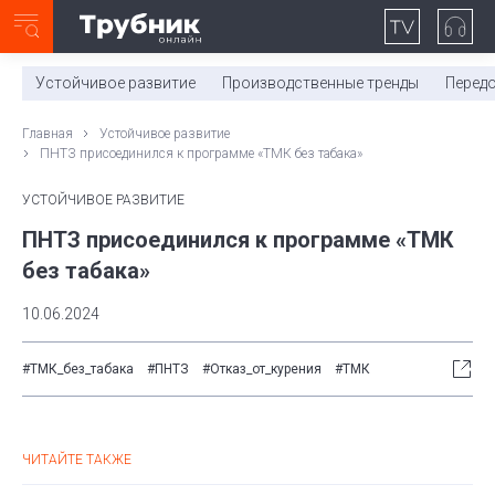
Неделя с ТМК. Выпуск №27 (225)
0:00
/
11:03
Устойчивое развитие
Производственные тренды
Перед
Главная
Устойчивое развитие
ПНТЗ присоединился к программе «ТМК без табака»
УСТОЙЧИВОЕ РАЗВИТИЕ
ПНТЗ присоединился к программе «ТМК
без табака»
10.06.2024
#ТМК_без_табака
#ПНТЗ
#Отказ_от_курения
#ТМК
ЧИТАЙТЕ ТАКЖЕ