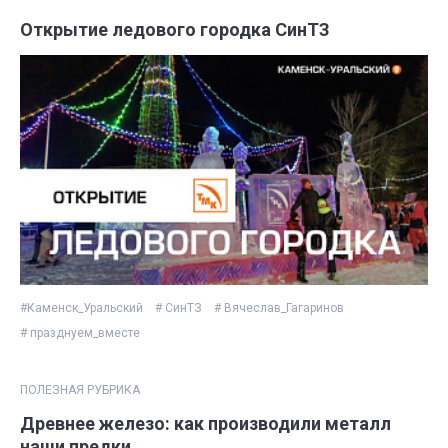
Открытие ледового городка СинТЗ
#Каменск_Уральский
# СинТЗ
# Вячеслав_Гагаринов
# празднуем_вместе
ПОЛЕЗНАЯ РУБРИКА
Древнее железо: как производили металл
наши предки