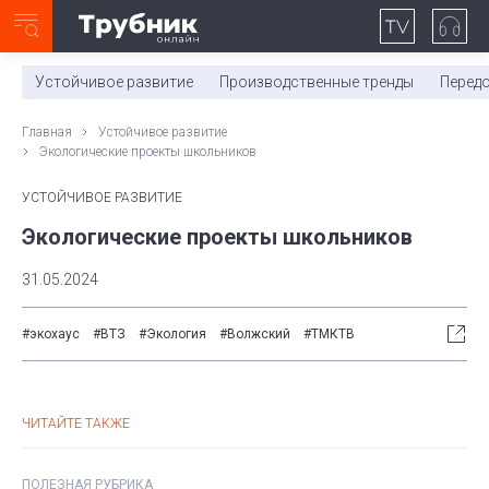
Неделя с ТМК. Выпуск №27 (225)
0:00
/
11:03
Устойчивое развитие
Производственные тренды
Перед
Главная
Устойчивое развитие
Экологические проекты школьников
УСТОЙЧИВОЕ РАЗВИТИЕ
Экологические проекты школьников
31.05.2024
#экохаус
#ВТЗ
#Экология
#Волжский
#ТМКТВ
ЧИТАЙТЕ ТАКЖЕ
ПОЛЕЗНАЯ РУБРИКА