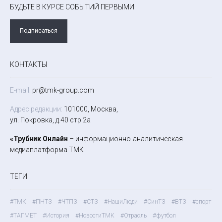
БУДЬТЕ В КУРСЕ СОБЫТИЙ ПЕРВЫМИ
Подписаться
КОНТАКТЫ
E-mail:
pr@tmk-group.com
Адрес редакции:
101000, Москва,
ул. Покровка, д.40 стр.2а
«Трубник Онлайн
– информационно-аналитическая
медиаплатформа ТМК
ТЕГИ
#ТМК
#ПНТЗ
#ЧТПЗ
#СТЗ
#НашиЛюди
#СинТЗ
#ВТЗ
#спорт
#ТАГМЕТ
#История
#НовостиТМК
#Отрасль
#футбол