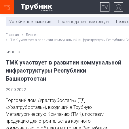
Неделя с ТМК. Выпуск №27 (225)
0:00
/
11:03
Устойчивое развитие
Производственные тренды
Перед
Главная
Бизнес
ТМК участвует в развитии коммунальной инфраструктуры Республики Б
БИЗНЕС
ТМК участвует в развитии коммунальной
инфраструктуры Республики
Башкортостан
29.09.2022
Торговый дом «Уралтрубосталь» (ТД
«Уралтрубосталь»), входящий в Трубную
Металлургическую Компанию (ТМК), поставил
продукцию для строительства крупного
коммунального объекта в столице Республики