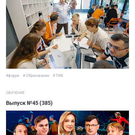
#форум
# Образование
# ТМК
ОБУЧЕНИЕ
Выпуск №45 (385)