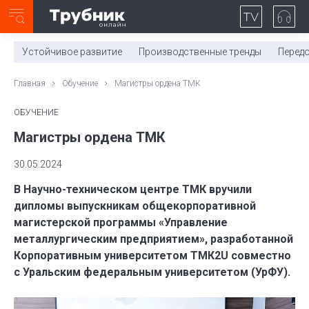
Неделя с ТМК. Выпуск №27 (225)
0:00
/
11:03
Устойчивое развитие
Производственные тренды
Перед
Главная
Обучение
Магистры ордена ТМК
ОБУЧЕНИЕ
Магистры ордена ТМК
30.05.2024
В Научно-техническом центре ТМК вручили
дипломы выпускникам общекорпоративной
магистерской программы «Управление
металлургическим предприятием», разработанной
Корпоративным университетом ТМК2U совместно
с Уральским федеральным университетом (УрФУ).