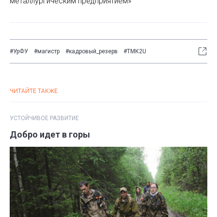
металлургическим предприятием»
#УрФУ
#магистр
#кадровый_резерв
#ТМК2U
ЧИТАЙТЕ ТАКЖЕ
УСТОЙЧИВОЕ РАЗВИТИЕ
Добро идет в горы