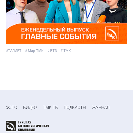
#ТАГМЕТ
# Мир_ТМК
# ВТЗ
# ТМК
ФОТО
ВИДЕО
ТМК ТВ
ПОДКАСТЫ
ЖУРНАЛ