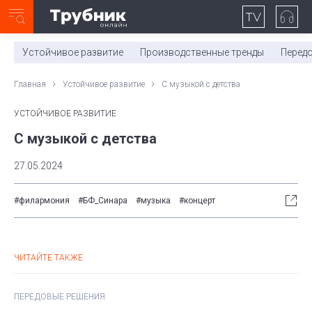
Неделя с ТМК. Выпуск №27 (225)
0:00
/
11:03
Устойчивое развитие
Производственные тренды
Перед
Главная
Устойчивое развитие
С музыкой с детства
УСТОЙЧИВОЕ РАЗВИТИЕ
С музыкой с детства
27.05.2024
#филармония
#БФ_Синара
#музыка
#концерт
ЧИТАЙТЕ ТАКЖЕ
ПЕРЕДОВЫЕ РЕШЕНИЯ