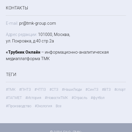
КОНТАКТЫ
E-mail:
pr@tmk-group.com
Адрес редакции:
101000, Москва,
ул. Покровка, д.40 стр.2а
«Трубник Онлайн
– информационно-аналитическая
медиаплатформа ТМК
ТЕГИ
#ТМК
#ПНТЗ
#ЧТПЗ
#СТЗ
#НашиЛюди
#СинТЗ
#ВТЗ
#спорт
#ТАГМЕТ
#История
#НовостиТМК
#Отрасль
#футбол
#Производство
#Экология
Все