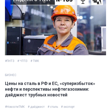
#ПНТЗ
# ЧТПЗ
# ТМК
БИЗНЕС
Цены на сталь в РФ и ЕС, «суперизбыток»
нефти и перспективы нефтегазохимии:
дайджест трубных новостей
#НовостиТМК
# дайджест
# сталь
# экспорт